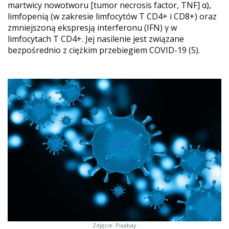
martwicy nowotworu [tumor necrosis factor, TNF] α),
limfopenią (w zakresie limfocytów T CD4+ i CD8+) oraz
zmniejszoną ekspresją interferonu (IFN) γ w
limfocytach T CD4+. Jej nasilenie jest związane
bezpośrednio z ciężkim przebiegiem COVID-19 (5).
Zdjęcie: Pixabay