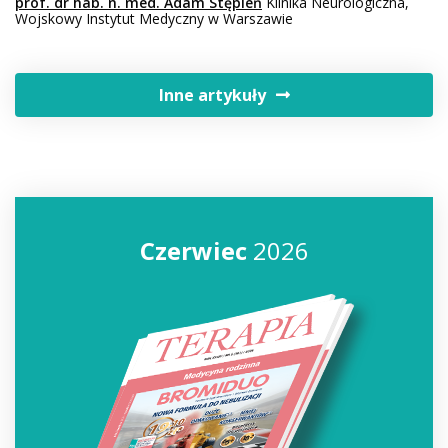
prof. dr hab. n. med. Adam Stępień
Klinika Neurologiczna,
Wojskowy Instytut Medyczny w Warszawie
Inne artykuły
Czerwiec
2026