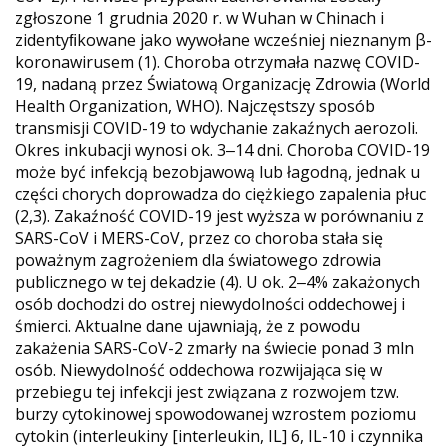
zgłoszone 1 grudnia 2020 r. w Wuhan w Chinach i
zidentyﬁkowane jako wywołane wcześniej nieznanym β-
koronawirusem (1). Choroba otrzymała nazwę COVID-
19, nadaną przez Światową Organizację Zdrowia (World
Health Organization, WHO). Najczęstszy sposób
transmisji COVID-19 to wdychanie zakaźnych aerozoli.
Okres inkubacji wynosi ok. 3‒14 dni. Choroba COVID-19
może być infekcją bezobjawową lub łagodną, jednak u
części chorych doprowadza do ciężkiego zapalenia płuc
(2,3). Zakaźność COVID-19 jest wyższa w porównaniu z
SARS-CoV i MERS-CoV, przez co choroba stała się
poważnym zagrożeniem dla światowego zdrowia
publicznego w tej dekadzie (4). U ok. 2‒4% zakażonych
osób dochodzi do ostrej niewydolności oddechowej i
śmierci. Aktualne dane ujawniają, że z powodu
zakażenia SARS-CoV-2 zmarły na świecie ponad 3 mln
osób. Niewydolność oddechowa rozwijająca się w
przebiegu tej infekcji jest związana z rozwojem tzw.
burzy cytokinowej spowodowanej wzrostem poziomu
cytokin (interleukiny [interleukin, IL] 6, IL-10 i czynnika