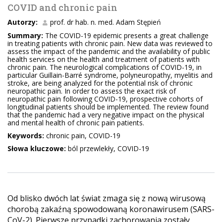
COVID and chronic pain
Autorzy:
prof. dr hab. n. med. Adam Stępień
Summary:
The COVID-19 epidemic presents a great challenge
in treating patients with chronic pain. New data was reviewed to
assess the impact of the pandemic and the availability of public
health services on the health and treatment of patients with
chronic pain. The neurological complications of COVID-19, in
particular Guillain-Barré syndrome, polyneuropathy, myelitis and
stroke, are being analyzed for the potential risk of chronic
neuropathic pain. In order to assess the exact risk of
neuropathic pain following COVID-19, prospective cohorts of
longitudinal patients should be implemented. The review found
that the pandemic had a very negative impact on the physical
and mental health of chronic pain patients.
Keywords:
chronic pain, COVID-19
Słowa kluczowe:
ból przewlekły, COVID-19
Od blisko dwóch lat świat zmaga się z nową wirusową
chorobą zakaźną spowodowaną koronawirusem (SARS-
CoV-2). Pierwsze przypadki zachorowania zostały