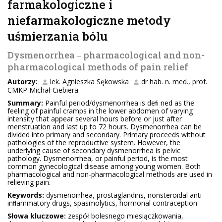
farmakologiczne i
niefarmakologiczne metody
uśmierzania bólu
Dysmenorrhea ‒ pharmacological and non-
pharmacological methods of pain relief
Autorzy:
lek. Agnieszka Sękowska
dr hab. n. med., prof.
CMKP Michał Ciebiera
Summary:
Painful period/dysmenorrhea is deﬁ ned as the
feeling of painful cramps in the lower abdomen of varying
intensity that appear several hours before or just after
menstruation and last up to 72 hours. Dysmenorrhea can be
divided into primary and secondary. Primary proceeds without
pathologies of the reproductive system. However, the
underlying cause of secondary dysmenorrhea is pelvic
pathology. Dysmenorrhea, or painful period, is the most
common gynecological disease among young women. Both
pharmacological and non-pharmacological methods are used in
relieving pain.
Keywords:
dysmenorrhea, prostaglandins, nonsteroidal anti-
inﬂammatory drugs, spasmolytics, hormonal contraception
Słowa kluczowe:
zespół bolesnego miesiączkowania,