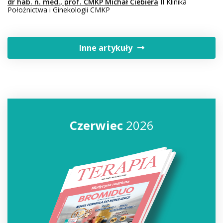
dr hab. n. med., prof. CMKP Michał Ciebiera
II Klinika
Położnictwa i Ginekologii CMKP
Inne artykuły
Czerwiec
2026