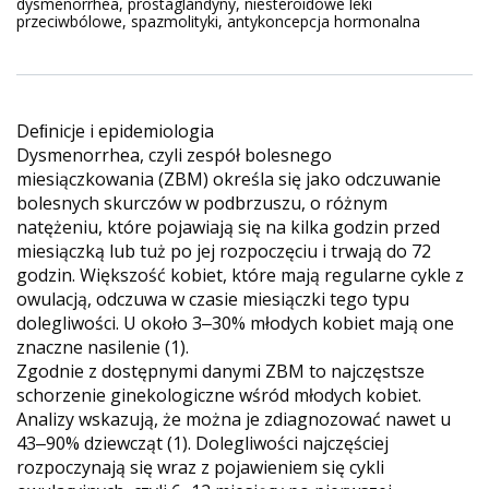
dysmenorrhea, prostaglandyny, niesteroidowe leki
przeciwbólowe, spazmolityki, antykoncepcja hormonalna
Deﬁnicje i epidemiologia
Dysmenorrhea, czyli zespół bolesnego
miesiączkowania (ZBM) określa się jako odczuwanie
bolesnych skurczów w podbrzuszu, o różnym
natężeniu, które pojawiają się na kilka godzin przed
miesiączką lub tuż po jej rozpoczęciu i trwają do 72
godzin. Większość kobiet, które mają regularne cykle z
owulacją, odczuwa w czasie miesiączki tego typu
dolegliwości. U około 3‒30% młodych kobiet mają one
znaczne nasilenie (1).
Zgodnie z dostępnymi danymi ZBM to najczęstsze
schorzenie ginekologiczne wśród młodych kobiet.
Analizy wskazują, że można je zdiagnozować nawet u
43‒90% dziewcząt (1). Dolegliwości najczęściej
rozpoczynają się wraz z pojawieniem się cykli