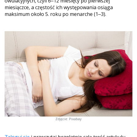
owulacyjnych, czyli 6‒12 miesięcy po pierwszej
miesiączce, a częstość ich występowania osiąga
maksimum około 5. roku po menarche (1‒3).
Zdjęcie: Pixabay
Zaloguj się
i przeczytaj bezpłatnie całą treść artykułu.