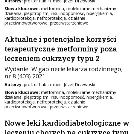
Autorzy:
prof. dr hab. n. med. Józef Drzewoski
Słowa kluczowe:
metformina, molekularne mechanizmy
działania, plejotropizm, insulinooporność, hiperglikemia,
kardioprotekcja, nefroprotekcja, działanie
przeciwnowotworowe, przeciwstarzeniowe
Aktualne i potencjalne korzyści
terapeutyczne metforminy poza
leczeniem cukrzycy typu 2
Wydanie:
W gabinecie lekarza rodzinnego
,
nr 8 (403) 2021
Autorzy:
prof. dr hab. n. med. Józef Drzewoski
Słowa kluczowe:
metformina, molekularne mechanizmy
działania, plejotropizm, insulinooporność, hiperglikemia,
kardioprotekcja, nefroprotekcja, działanie
przeciwnowotworowe, przeciwstarzeniowe
Nowe leki kardiodiabetologiczne w
leczeniu chorych na cukrzycę typu