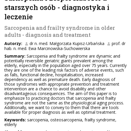
starszych osób - diagnostyka i
leczenie
Sarcopenia and frailty syndrome in older
adults - diagnosis and treatment
Autorzy:
dr n. med. Małgorzata Kupisz-Urbańska
prof. dr
hab. n. med. Ewa Marcinowska-Suchowierska
Summary:
Sarcopenia and frailty syndrome are dynamic and
potentially reversible geriatric giants prevalent among the
elderly, especially in the population aged over 75 years. Currently
they are one of the leading risk factors of adverse events, such
as falls, functional decline, hospitalisation, increased
dependency as well as premature death. Early diagnosis of
those syndromes with appropriate prevention and treatment
intervention are a chance to avoid disability and other
disadvantageous consequences. The aim of this paper is to
emphasize to practicing doctors that sarcopenia and frailty
syndrome are not the same as the physiological aging process.
Additionally, we want to convey to them that there are tools
available for proper diagnosis as well as optimal treatment.
Keywords:
sarcopenia, osteosarcopenia, frailty syndrome,
elderly