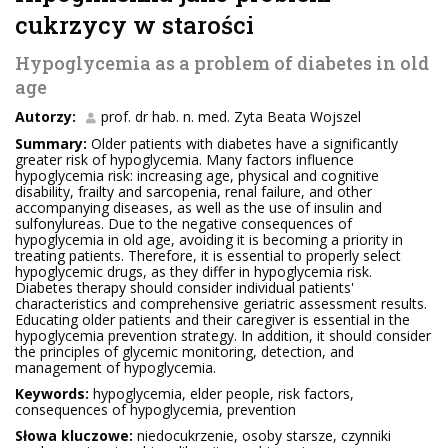
cukrzycy w starości
Hypoglycemia as a problem of diabetes in old
age
Autorzy:
prof. dr hab. n. med. Zyta Beata Wojszel
Summary:
Older patients with diabetes have a significantly
greater risk of hypoglycemia. Many factors influence
hypoglycemia risk: increasing age, physical and cognitive
disability, frailty and sarcopenia, renal failure, and other
accompanying diseases, as well as the use of insulin and
sulfonylureas. Due to the negative consequences of
hypoglycemia in old age, avoiding it is becoming a priority in
treating patients. Therefore, it is essential to properly select
hypoglycemic drugs, as they differ in hypoglycemia risk.
Diabetes therapy should consider individual patients'
characteristics and comprehensive geriatric assessment results.
Educating older patients and their caregiver is essential in the
hypoglycemia prevention strategy. In addition, it should consider
the principles of glycemic monitoring, detection, and
management of hypoglycemia.
Keywords:
hypoglycemia, elder people, risk factors,
consequences of hypoglycemia, prevention
Słowa kluczowe:
niedocukrzenie, osoby starsze, czynniki