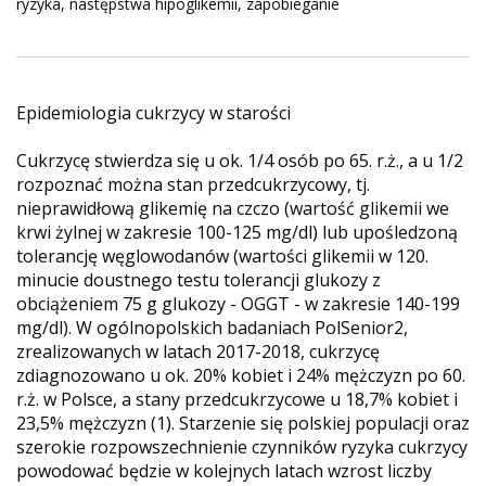
ryzyka, następstwa hipoglikemii, zapobieganie
Epidemiologia cukrzycy w starości
Cukrzycę stwierdza się u ok. 1/4 osób po 65. r.ż., a u 1/2
rozpoznać można stan przedcukrzycowy, tj.
nieprawidłową glikemię na czczo (wartość glikemii we
krwi żylnej w zakresie 100-125 mg/dl) lub upośledzoną
tolerancję węglowodanów (wartości glikemii w 120.
minucie doustnego testu tolerancji glukozy z
obciążeniem 75 g glukozy - OGGT - w zakresie 140-199
mg/dl). W ogólnopolskich badaniach PolSenior2,
zrealizowanych w latach 2017-2018, cukrzycę
zdiagnozowano u ok. 20% kobiet i 24% mężczyzn po 60.
r.ż. w Polsce, a stany przedcukrzycowe u 18,7% kobiet i
23,5% mężczyzn (1). Starzenie się polskiej populacji oraz
szerokie rozpowszechnienie czynników ryzyka cukrzycy
powodować będzie w kolejnych latach wzrost liczby