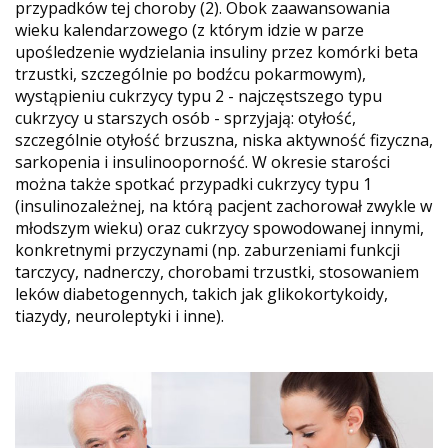
przypadków tej choroby (2). Obok zaawansowania
wieku kalendarzowego (z którym idzie w parze
upośledzenie wydzielania insuliny przez komórki beta
trzustki, szczególnie po bodźcu pokarmowym),
wystąpieniu cukrzycy typu 2 - najczęstszego typu
cukrzycy u starszych osób - sprzyjają: otyłość,
szczególnie otyłość brzuszna, niska aktywność fizyczna,
sarkopenia i insulinooporność. W okresie starości
można także spotkać przypadki cukrzycy typu 1
(insulinozależnej, na którą pacjent zachorował zwykle w
młodszym wieku) oraz cukrzycy spowodowanej innymi,
konkretnymi przyczynami (np. zaburzeniami funkcji
tarczycy, nadnerczy, chorobami trzustki, stosowaniem
leków diabetogennych, takich jak glikokortykoidy,
tiazydy, neuroleptyki i inne).