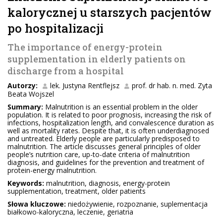
kalorycznej u starszych pacjentów
po hospitalizacji
The importance of energy-protein
supplementation in elderly patients on
discharge from a hospital
Autorzy:
lek. Justyna Rentflejsz
prof. dr hab. n. med. Zyta
Beata Wojszel
Summary:
Malnutrition is an essential problem in the older
population. It is related to poor prognosis, increasing the risk of
infections, hospitalization length, and convalescence duration as
well as mortality rates. Despite that, it is often underdiagnosed
and untreated. Elderly people are particularly predisposed to
malnutrition. The article discusses general principles of older
people’s nutrition care, up-to-date criteria of malnutrition
diagnosis, and guidelines for the prevention and treatment of
protein-energy malnutrition.
Keywords:
malnutrition, diagnosis, energy-protein
supplementation, treatment, older patients
Słowa kluczowe:
niedożywienie, rozpoznanie, suplementacja
białkowo-kaloryczna, leczenie, geriatria