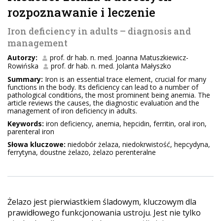
rozpoznawanie i leczenie
Iron deficiency in adults – diagnosis and
management
Autorzy:
prof. dr hab. n. med. Joanna Matuszkiewicz-
Rowińska
prof. dr hab. n. med. Jolanta Małyszko
Summary:
Iron is an essential trace element, crucial for many
functions in the body. Its deficiency can lead to a number of
pathological conditions, the most prominent being anemia. The
article reviews the causes, the diagnostic evaluation and the
management of iron deficiency in adults.
Keywords:
iron deficiency, anemia, hepcidin, ferritin, oral iron,
parenteral iron
Słowa kluczowe:
niedobór żelaza, niedokrwistość, hepcydyna,
ferrytyna, doustne żelazo, żelazo perenteralne
Żelazo jest pierwiastkiem śladowym, kluczowym dla
prawidłowego funkcjonowania ustroju. Jest nie tylko