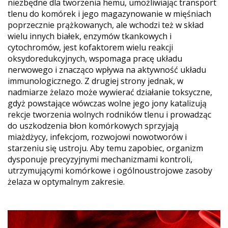
niezbędne dla tworzenia hemu, umożliwiając transport
tlenu do komórek i jego magazynowanie w mięśniach
poprzecznie prążkowanych, ale wchodzi też w skład
wielu innych białek, enzymów tkankowych i
cytochromów, jest kofaktorem wielu reakcji
oksydoredukcyjnych, wspomaga pracę układu
nerwowego i znacząco wpływa na aktywność układu
immunologicznego. Z drugiej strony jednak, w
nadmiarze żelazo może wywierać działanie toksyczne,
gdyż powstające wówczas wolne jego jony katalizują
rekcje tworzenia wolnych rodników tlenu i prowadząc
do uszkodzenia błon komórkowych sprzyjają
miażdżycy, infekcjom, rozwojowi nowotworów i
starzeniu się ustroju. Aby temu zapobiec, organizm
dysponuje precyzyjnymi mechanizmami kontroli,
utrzymującymi komórkowe i ogólnoustrojowe zasoby
żelaza w optymalnym zakresie.