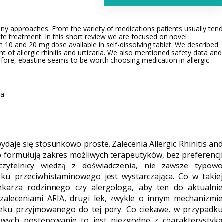
any approaches. From the variety of medications patients usually ten
afe treatment. In this short review we are focused on novel
 10 and 20 mg dose available in self-dissolving tablet. We described
nt of allergic rhinitis and urticaria. We also mentioned safety data and
fore, ebastine seems to be worth choosing medication in allergic
na
daje się stosunkowo proste. Zalecenia Allergic Rhinitis an
o formułują zakres możliwych terapeutyków, bez preferencj
czytelnicy wiedzą z doświadczenia, nie zawsze typow
ku przeciwhistaminowego jest wystarczająca. Co w takie
 lekarza rodzinnego czy alergologa, aby ten do aktualni
 zaleceniami ARIA, drugi lek, zwykle o innym mechanizmi
 leku przyjmowanego do tej pory. Co ciekawe, w przypadk
owych postępowanie to jest niezgodne z charakterystyk