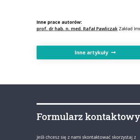
Inne prace autorów:
prof. dr hab. n. med. Rafał Pawliczak
Zakład Imm
Inne artykuły
Formularz kontaktow
Jeśli chcesz się z nami skontaktować skorzystaj z