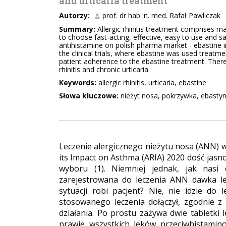
and urticaria treatment
Autorzy:
prof. dr hab. n. med. Rafał Pawliczak
Summary:
Allergic rhinitis treatment comprises m
to choose fast-acting, effective, easy to use and s
antihistamine on polish pharma market - ebastine in
the clinical trials, where ebastine was used treatme
patient adherence to the ebastine treatment. There
rhinitis and chronic urticaria.
Keywords:
allergic rhinitis, urticaria, ebastine
Słowa kluczowe:
nieżyt nosa, pokrzywka, ebasty
Leczenie alergicznego nieżytu nosa (ANN) wy
its Impact on Asthma (ARIA) 2020 dość jasn
wyboru (1). Niemniej jednak, jak nasi 
zarejestrowana do leczenia ANN dawka le
sytuacji robi pacjent? Nie, nie idzie do
stosowanego leczenia dołączył, zgodnie z
działania. Po prostu zażywa dwie tabletki
prawie wszystkich leków przeciwhistamin