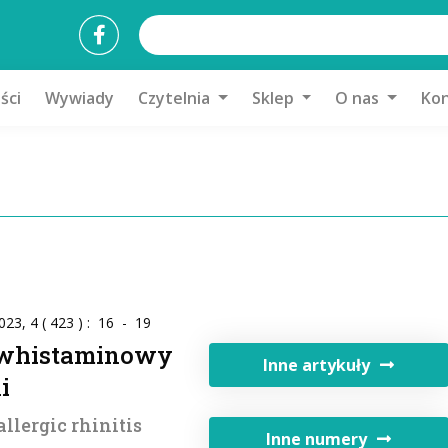
ści
Wywiady
Czytelnia
Sklep
O nas
Kon
23, 4 ( 423 ) : 16 - 19
ciwhistaminowy
Inne artykuły
i
llergic rhinitis
Inne numery