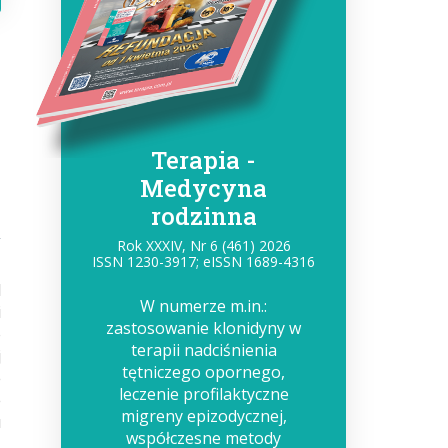
d
Terapia -
Medycyna
rodzinna
Rok XXXIV, Nr 6 (461) 2026
ISSN 1230-3917; eISSN 1689-4316
d
W numerze m.in.:
i
zastosowanie klonidyny w
o
terapii nadciśnienia
j
tętniczego opornego,
e
leczenie profilaktyczne
e
migreny epizodycznej,
u
współczesne metody
ą