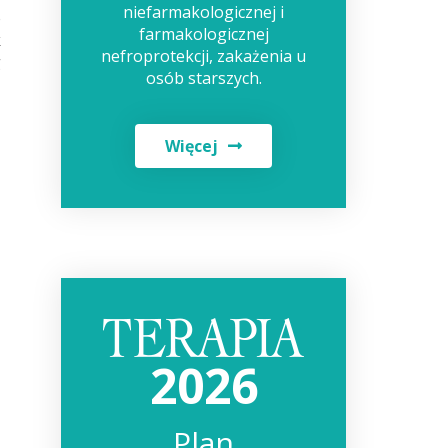
niefarmakologicznej i
o
farmakologicznej
k
nefroprotekcji, zakażenia u
g
osób starszych.
Więcej
2026
Plan