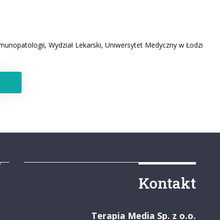
unopatologii, Wydział Lekarski, Uniwersytet Medyczny w Łodzi
y
Kontakt
Terapia Media Sp. z o.o.