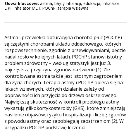
Słowa kluczowe:
astma, błędy inhalacji, edukacja, inhalator
DPI, inhalator MDI, POChP, terapia wziewna
Astma i przewlekła obturacyjna choroba płuc (POChP)
są częstymi chorobami układu oddechowego, których
rozpowszechnienie, zgodnie z przewidywaniami, będzie
nadal rosło w kolejnych latach. POChP stanowi istotny
problem zdrowotny – według statystyk jest już 3.
najczęstszą przyczyną zgonów na świecie (1). Źle
kontrolowana astma także jest istotnym zagrożeniem
dla życia chorych. Terapia astmy i POChP opiera się na
lekach wziewnych, których działanie zależy od
poprawności ich przyjęcia do drzewa oskrzelowego.
Największą skuteczność w kontroli przebiegu astmy
wykazują glikokortykosteroidy (GKS), które zmniejszają
nasilenie objawów, ryzyko hospitalizacji i liczbę zgonów
z powodu astmy oraz zapobiegają zaostrzeniom (2). W
przypadku POChP podstawę leczenia