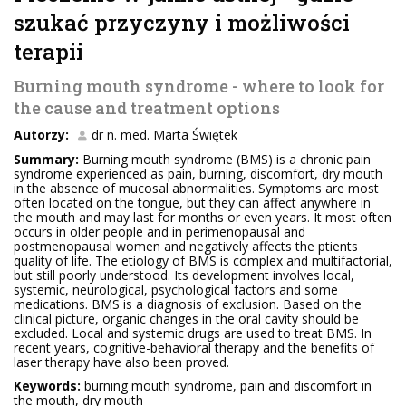
szukać przyczyny i możliwości
terapii
Burning mouth syndrome - where to look for
the cause and treatment options
Autorzy:
dr n. med. Marta Świętek
Summary:
Burning mouth syndrome (BMS) is a chronic pain
syndrome experienced as pain, burning, discomfort, dry mouth
in the absence of mucosal abnormalities. Symptoms are most
often located on the tongue, but they can affect anywhere in
the mouth and may last for months or even years. It most often
occurs in older people and in perimenopausal and
postmenopausal women and negatively affects the ptients
quality of life. The etiology of BMS is complex and multifactorial,
but still poorly understood. Its development involves local,
systemic, neurological, psychological factors and some
medications. BMS is a diagnosis of exclusion. Based on the
clinical picture, organic changes in the oral cavity should be
excluded. Local and systemic drugs are used to treat BMS. In
recent years, cognitive-behavioral therapy and the benefits of
laser therapy have also been proved.
Keywords:
burning mouth syndrome, pain and discomfort in
the mouth, dry mouth