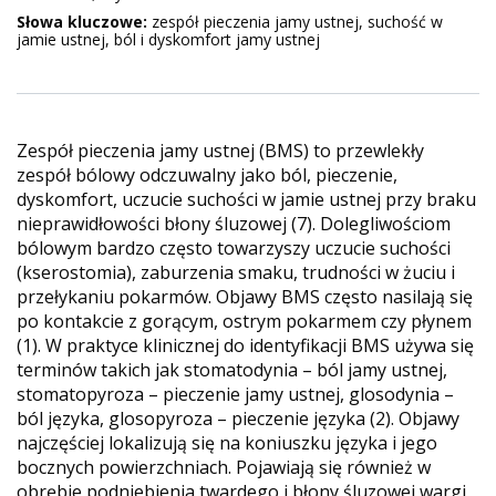
Słowa kluczowe:
zespół pieczenia jamy ustnej, suchość w
jamie ustnej, ból i dyskomfort jamy ustnej
Zespół pieczenia jamy ustnej (BMS) to przewlekły
zespół bólowy odczuwalny jako ból, pieczenie,
dyskomfort, uczucie suchości w jamie ustnej przy braku
nieprawidłowości błony śluzowej (7). Dolegliwościom
bólowym bardzo często towarzyszy uczucie suchości
(kserostomia), zaburzenia smaku, trudności w żuciu i
przełykaniu pokarmów. Objawy BMS często nasilają się
po kontakcie z gorącym, ostrym pokarmem czy płynem
(1). W praktyce klinicznej do identyfikacji BMS używa się
terminów takich jak stomatodynia – ból jamy ustnej,
stomatopyroza – pieczenie jamy ustnej, glosodynia –
ból języka, glosopyroza – pieczenie języka (2). Objawy
najczęściej lokalizują się na koniuszku języka i jego
bocznych powierzchniach. Pojawiają się również w
obrębie podniebienia twardego i błony śluzowej wargi