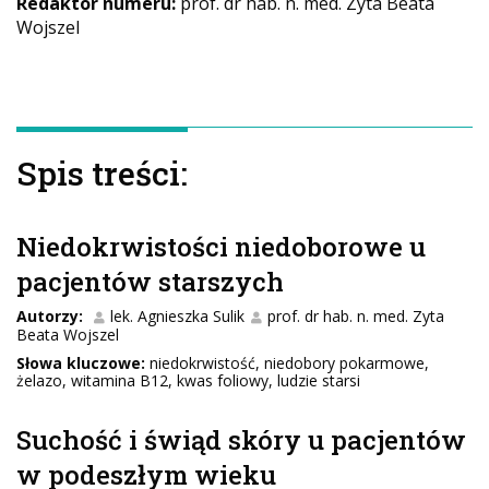
Redaktor numeru:
prof. dr hab. n. med. Zyta Beata
Wojszel
Spis treści:
Niedokrwistości niedoborowe u
pacjentów starszych
Autorzy:
lek. Agnieszka Sulik
prof. dr hab. n. med. Zyta
Beata Wojszel
Słowa kluczowe:
niedokrwistość, niedobory pokarmowe,
żelazo, witamina B12, kwas foliowy, ludzie starsi
Suchość i świąd skóry u pacjentów
w podeszłym wieku