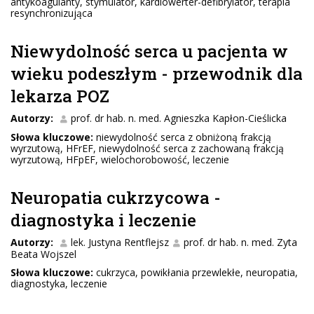
antykoagulanty, stymulator, kardiowerter-defibrylator, terapia
resynchronizująca
Niewydolność serca u pacjenta w
wieku podeszłym - przewodnik dla
lekarza POZ
Autorzy:
prof. dr hab. n. med. Agnieszka Kapłon-Cieślicka
Słowa kluczowe:
niewydolność serca z obniżoną frakcją
wyrzutową, HFrEF, niewydolność serca z zachowaną frakcją
wyrzutową, HFpEF, wielochorobowość, leczenie
Neuropatia cukrzycowa -
diagnostyka i leczenie
Autorzy:
lek. Justyna Rentflejsz
prof. dr hab. n. med. Zyta
Beata Wojszel
Słowa kluczowe:
cukrzyca, powikłania przewlekłe, neuropatia,
diagnostyka, leczenie