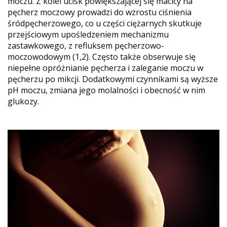
moczu. Z kolei ucisk powiększającej się macicy na
pęcherz moczowy prowadzi do wzrostu ciśnienia
śródpęcherzowego, co u części ciężarnych skutkuje
przejściowym upośledzeniem mechanizmu
zastawkowego, z refluksem pęcherzowo-
moczowodowym (1,2). Często także obserwuje się
niepełne opróżnianie pęcherza i zaleganie moczu w
pęcherzu po mikcji. Dodatkowymi czynnikami są wyższe
pH moczu, zmiana jego molalności i obecność w nim
glukozy.