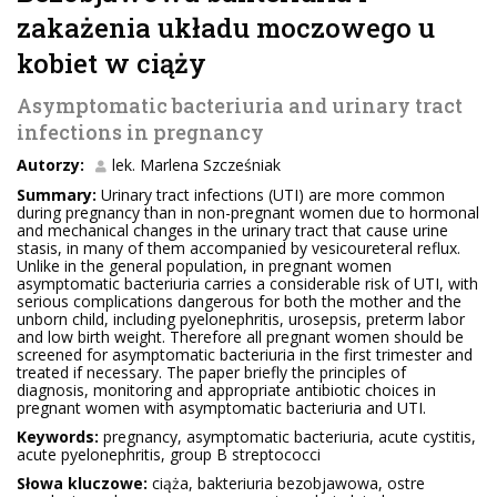
zakażenia układu moczowego u
kobiet w ciąży
Asymptomatic bacteriuria and urinary tract
infections in pregnancy
Autorzy:
lek. Marlena Szcześniak
Summary:
Urinary tract infections (UTI) are more common
during pregnancy than in non-pregnant women due to hormonal
and mechanical changes in the urinary tract that cause urine
stasis, in many of them accompanied by vesicoureteral reflux.
Unlike in the general population, in pregnant women
asymptomatic bacteriuria carries a considerable risk of UTI, with
serious complications dangerous for both the mother and the
unborn child, including pyelonephritis, urosepsis, preterm labor
and low birth weight. Therefore all pregnant women should be
screened for asymptomatic bacteriuria in the first trimester and
treated if necessary. The paper briefly the principles of
diagnosis, monitoring and appropriate antibiotic choices in
pregnant women with asymptomatic bacteriuria and UTI.
Keywords:
pregnancy, asymptomatic bacteriuria, acute cystitis,
acute pyelonephritis, group B streptococci
Słowa kluczowe:
ciąża, bakteriuria bezobjawowa, ostre