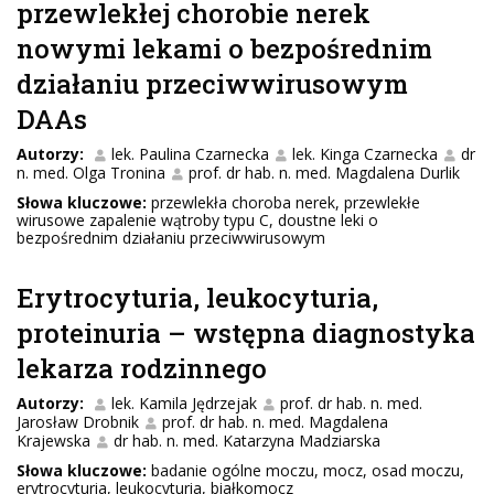
przewlekłej chorobie nerek
nowymi lekami o bezpośrednim
działaniu przeciwwirusowym
DAAs
Autorzy:
lek. Paulina Czarnecka
lek. Kinga Czarnecka
dr
n. med. Olga Tronina
prof. dr hab. n. med. Magdalena Durlik
Słowa kluczowe:
przewlekła choroba nerek, przewlekłe
wirusowe zapalenie wątroby typu C, doustne leki o
bezpośrednim działaniu przeciwwirusowym
Erytrocyturia, leukocyturia,
proteinuria – wstępna diagnostyka
lekarza rodzinnego
Autorzy:
lek. Kamila Jędrzejak
prof. dr hab. n. med.
Jarosław Drobnik
prof. dr hab. n. med. Magdalena
Krajewska
dr hab. n. med. Katarzyna Madziarska
Słowa kluczowe:
badanie ogólne moczu, mocz, osad moczu,
erytrocyturia, leukocyturia, białkomocz