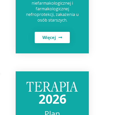
niefarmakologicznej i
farmakologicznej
nefroprotekcji, zakażenia u
osób starszych.
Więcej
h
2026
Plan