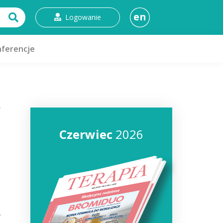
en
Logowanie
ferencje
Czerwiec
2026
y