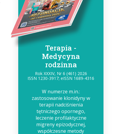
ę
Terapia -
Medycyna
rodzinna
Rok XXXIV, Nr 6 (461) 2026
ISSN 1230-3917; eISSN 1689-4316
W numerze m.in.:
zastosowanie klonidyny w
terapii nadciśnienia
tętniczego opornego,
leczenie profilaktyczne
migreny epizodycznej,
współczesne metody