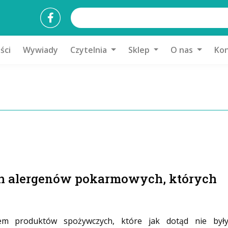
ści
Wywiady
Czytelnia
Sklep
O nas
Kon
ch alergenów pokarmowych, których
m produktów spożywczych, które jak dotąd nie był