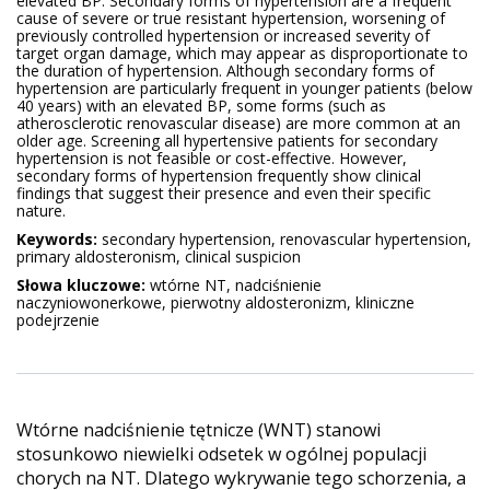
elevated BP. Secondary forms of hypertension are a frequent
cause of severe or true resistant hypertension, worsening of
previously controlled hypertension or increased severity of
target organ damage, which may appear as disproportionate to
the duration of hypertension. Although secondary forms of
hypertension are particularly frequent in younger patients (below
40 years) with an elevated BP, some forms (such as
atherosclerotic renovascular disease) are more common at an
older age. Screening all hypertensive patients for secondary
hypertension is not feasible or cost-effective. However,
secondary forms of hypertension frequently show clinical
findings that suggest their presence and even their specific
nature.
Keywords:
secondary hypertension, renovascular hypertension,
primary aldosteronism, clinical suspicion
Słowa kluczowe:
wtórne NT, nadciśnienie
naczyniowonerkowe, pierwotny aldosteronizm, kliniczne
podejrzenie
Wtórne nadciśnienie tętnicze (WNT) stanowi
stosunkowo niewielki odsetek w ogólnej populacji
chorych na NT. Dlatego wykrywanie tego schorzenia, a