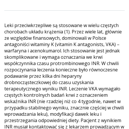
Leki przeciwkrzepliwe są stosowane w wielu częstych
chorobach układu krążenia (1). Przez wiele lat, głównie
ze względów finansowych, dominowali w Polsce
antagoniści witaminy K (vitamin K antagonists, VKA) –
warfaryna i acenokumarol. Ich stosowanie jest jednak
skomplikowane i wymaga oznaczania we krwi
współczynnika czasu protrombinowego INR. W chwili
rozpoczynania leczenia konieczne było równoczesne
podawanie przez kilka dni heparyny
drobnocząsteczkowej do czasu uzyskania
terapeutycznego wyniku INR. Leczenie VKA wymagało
częstych kontrolnych badań krwi z oznaczeniem
wskaźnika INR (nie rzadziej niż co 4 tygodnie, nawet w
przypadku stabilnego wyniku, znacznie częściej w chwili
wprowadzania leku), modyfikacji dawek leku i
przestrzegania odpowiedniej diety. Pacjent z wynikiem
INR musiał kontaktować się z lekarzem prowadzącym w