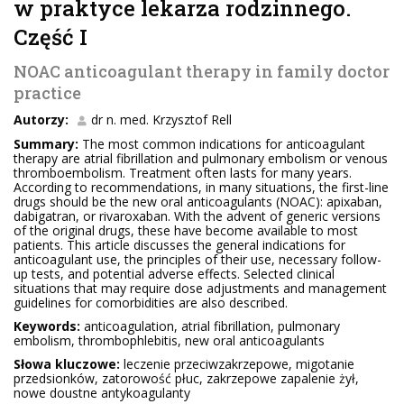
w praktyce lekarza rodzinnego.
Część I
NOAC anticoagulant therapy in family doctor
practice
Autorzy:
dr n. med. Krzysztof Rell
Summary:
The most common indications for anticoagulant
therapy are atrial fibrillation and pulmonary embolism or venous
thromboembolism. Treatment often lasts for many years.
According to recommendations, in many situations, the first-line
drugs should be the new oral anticoagulants (NOAC): apixaban,
dabigatran, or rivaroxaban. With the advent of generic versions
of the original drugs, these have become available to most
patients. This article discusses the general indications for
anticoagulant use, the principles of their use, necessary follow-
up tests, and potential adverse effects. Selected clinical
situations that may require dose adjustments and management
guidelines for comorbidities are also described.
Keywords:
anticoagulation, atrial fibrillation, pulmonary
embolism, thrombophlebitis, new oral anticoagulants
Słowa kluczowe:
leczenie przeciwzakrzepowe, migotanie
przedsionków, zatorowość płuc, zakrzepowe zapalenie żył,
nowe doustne antykoagulanty