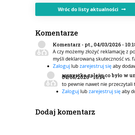
Wróc do listy aktualności
Komentarze
Komentarz - pt., 04/03/2026 - 10:1
A czy możemy złożyć reklamację z p
myśli deklarowaną skuteczność vs. f
Zaloguj
lub
zarejestruj się
aby doda
wszystko zależy co było w um
04/05/2026 - 16:14
to pewnie nawet nie przeczytali 
Zaloguj
lub
zarejestruj się
aby d
Dodaj komentarz