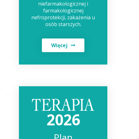
niefarmakologicznej i
farmakologicznej
nefroprotekcji, zakażenia u
osób starszych.
Więcej
h
2026
Plan