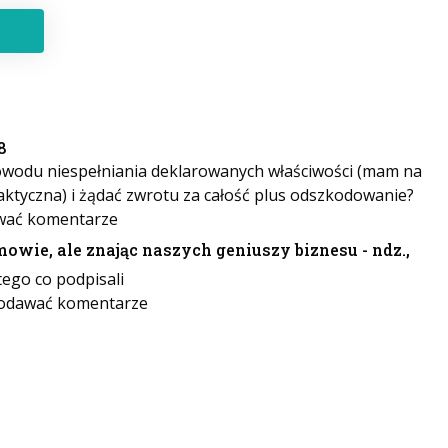
8
owodu niespełniania deklarowanych właściwości (mam na
aktyczna) i żądać zwrotu za całość plus odszkodowanie?
wać komentarze
owie, ale znając naszych geniuszy biznesu - ndz.,
tego co podpisali
odawać komentarze