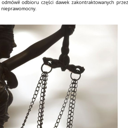
ąd odmówił odbioru części dawek zakontraktowanych prze
t nieprawomocny.