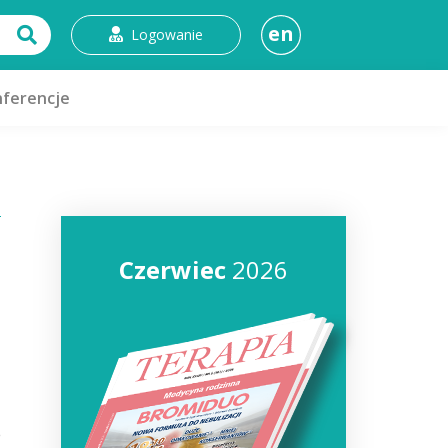
en
Logowanie
ferencje
Czerwiec
2026
e