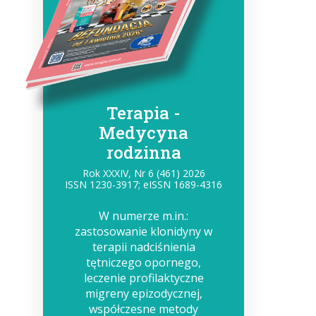
z
Terapia -
Medycyna
rodzinna
Rok XXXIV, Nr 6 (461) 2026
ISSN 1230-3917; eISSN 1689-4316
W numerze m.in.:
zastosowanie klonidyny w
terapii nadciśnienia
tętniczego opornego,
leczenie profilaktyczne
migreny epizodycznej,
współczesne metody