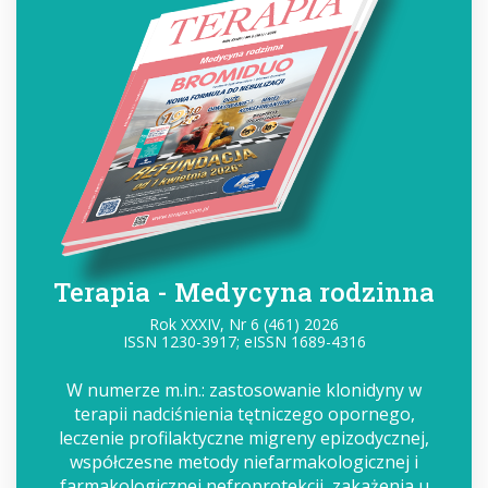
Terapia - Medycyna rodzinna
Rok XXXIV, Nr 6 (461) 2026
ISSN 1230-3917; eISSN 1689-4316
W numerze m.in.: zastosowanie klonidyny w
terapii nadciśnienia tętniczego opornego,
leczenie profilaktyczne migreny epizodycznej,
współczesne metody niefarmakologicznej i
farmakologicznej nefroprotekcji, zakażenia u