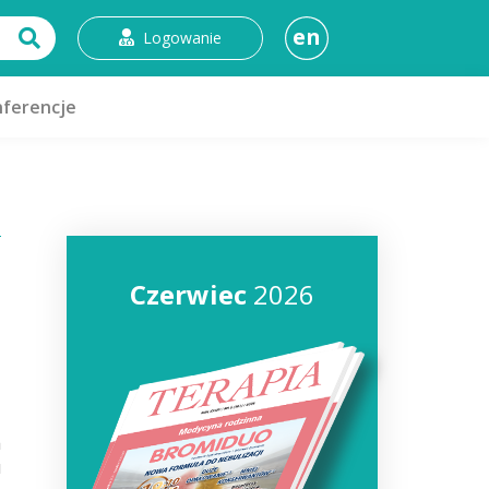
en
Logowanie
ferencje
Czerwiec
2026
a
u