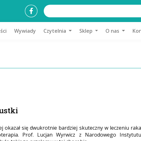
ści
Wywiady
Czytelnia
Sklep
O nas
Kon
ustki
j okazał się dwukrotnie bardziej skuteczny w leczeniu rak
oterapia. Prof. Lucjan Wyrwicz z Narodowego Instytut