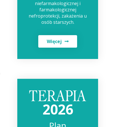
niefarmakologicznej i
farmakologicznej
nefroprotekcji, zakażenia u
osób starszych.
Więcej
h
2026
Plan