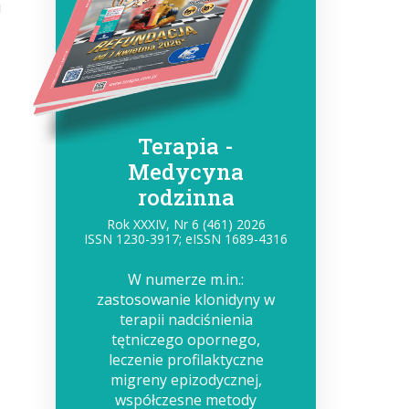
u
Terapia -
Medycyna
rodzinna
Rok XXXIV, Nr 6 (461) 2026
ISSN 1230-3917; eISSN 1689-4316
W numerze m.in.:
zastosowanie klonidyny w
terapii nadciśnienia
tętniczego opornego,
leczenie profilaktyczne
migreny epizodycznej,
współczesne metody