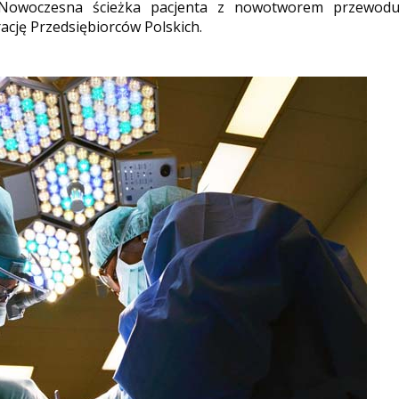
: Nowoczesna ścieżka pacjenta z nowotworem przewod
cję Przedsiębiorców Polskich.