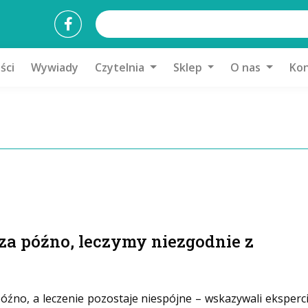
ści
Wywiady
Czytelnia
Sklep
O nas
Kon
za późno, leczymy niezgodnie z
óźno, a leczenie pozostaje niespójne – wskazywali eksperc