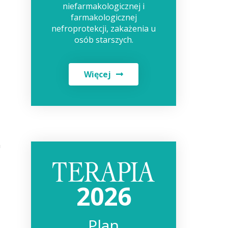
niefarmakologicznej i
farmakologicznej
nefroprotekcji, zakażenia u
osób starszych.
Więcej
h
2026
Plan