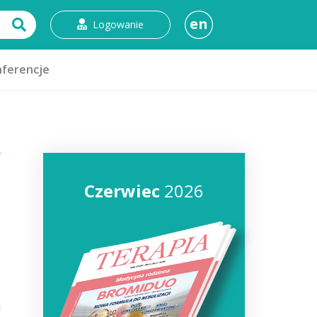
en
Logowanie
ferencje
Czerwiec
2026
i