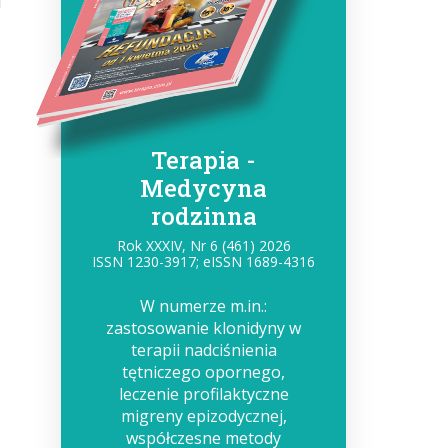
i
Terapia -
Medycyna
rodzinna
Rok XXXIV, Nr 6 (461) 2026
ISSN 1230-3917; eISSN 1689-4316
W numerze m.in.:
zastosowanie klonidyny w
terapii nadciśnienia
tętniczego opornego,
leczenie profilaktyczne
migreny epizodycznej,
współczesne metody