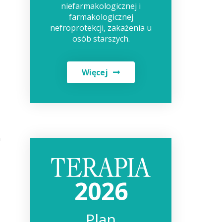
niefarmakologicznej i
farmakologicznej
nefroprotekcji, zakażenia u
osób starszych.
Więcej
h
2026
Plan