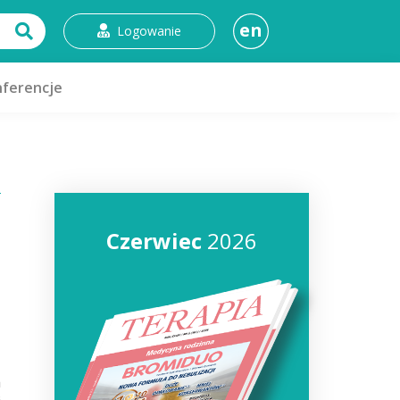
en
Logowanie
ferencje
Czerwiec
2026
,
a