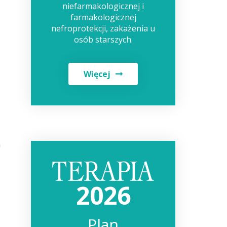
niefarmakologicznej i
farmakologicznej
nefroprotekcji, zakażenia u
osób starszych.
Więcej
h
2026
Plan