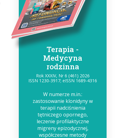
a
Terapia -
Medycyna
rodzinna
Rok XXXIV, Nr 6 (461) 2026
ISSN 1230-3917; eISSN 1689-4316
W numerze m.in.:
zastosowanie klonidyny w
terapii nadciśnienia
tętniczego opornego,
leczenie profilaktyczne
migreny epizodycznej,
współczesne metody