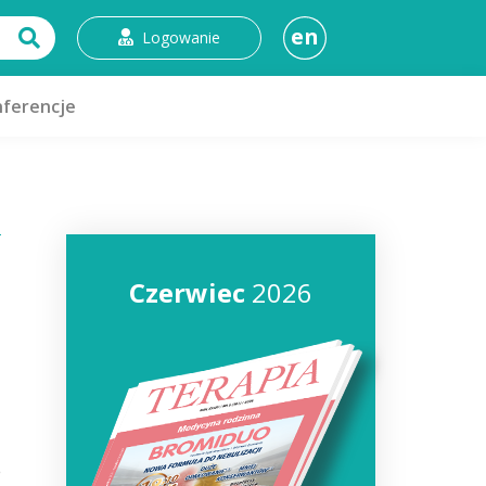
en
Logowanie
ferencje
Czerwiec
2026
e