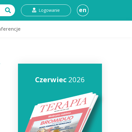
en
Logowanie
ferencje
Czerwiec
2026
,