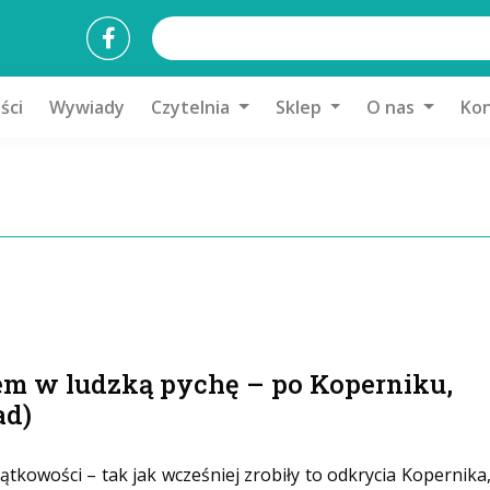
ści
Wywiady
Czytelnia
Sklep
O nas
Kon
em w ludzką pychę – po Koperniku,
ad)
tkowości – tak jak wcześniej zrobiły to odkrycia Kopernika