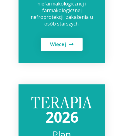
niefarmakologicznej i
farmakologicznej
nefroprotekcji, zakażenia u
osób starszych.
Więcej
h
2026
Plan