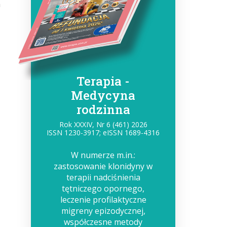
h
-
Terapia -
Medycyna
rodzinna
Rok XXXIV, Nr 6 (461) 2026
ISSN 1230-3917; eISSN 1689-4316
W numerze m.in.:
zastosowanie klonidyny w
terapii nadciśnienia
tętniczego opornego,
leczenie profilaktyczne
migreny epizodycznej,
współczesne metody