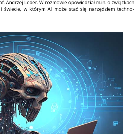
rof. Andrzej Leder. W rozmowie opowiedział m.in. o związkac
 i świecie, w którym AI może stać się narzędziem techno