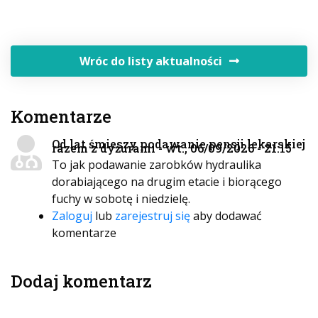
Wróc do listy aktualności
Komentarze
Od lat śmieszy podawanie pensji lekarskiej
razem z dyżurami - wt., 06/09/2026 - 21:15
To jak podawanie zarobków hydraulika
dorabiającego na drugim etacie i biorącego
fuchy w sobotę i niedzielę.
Zaloguj
lub
zarejestruj się
aby dodawać
komentarze
Dodaj komentarz