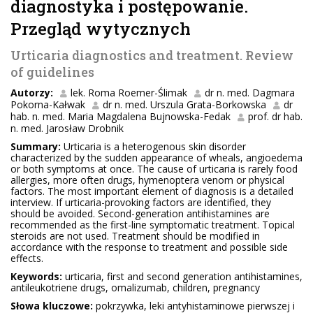
diagnostyka i postępowanie.
Przegląd wytycznych
Urticaria diagnostics and treatment. Review
of guidelines
Autorzy:
lek. Roma Roemer-Ślimak
dr n. med. Dagmara
Pokorna-Kałwak
dr n. med. Urszula Grata-Borkowska
dr
hab. n. med. Maria Magdalena Bujnowska-Fedak
prof. dr hab.
n. med. Jarosław Drobnik
Summary:
Urticaria is a heterogenous skin disorder
characterized by the sudden appearance of wheals, angioedema
or both symptoms at once. The cause of urticaria is rarely food
allergies, more often drugs, hymenoptera venom or physical
factors. The most important element of diagnosis is a detailed
interview. If urticaria-provoking factors are identified, they
should be avoided. Second-generation antihistamines are
recommended as the first-line symptomatic treatment. Topical
steroids are not used. Treatment should be modified in
accordance with the response to treatment and possible side
effects.
Keywords:
urticaria, first and second generation antihistamines,
antileukotriene drugs, omalizumab, children, pregnancy
Słowa kluczowe:
pokrzywka, leki antyhistaminowe pierwszej i