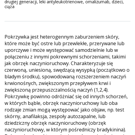
drugiej generacji, leki antyleukotrienowe, omalizumab, dzieci,
ciąża
Pokrzywka jest heterogennym zaburzeniem skóry,
które może być ostre lub przewlekłe, przerywane lub
uporczywe i może występować samodzielnie lub w
połączeniu z innymi pokrewnymi schorzeniami, takimi
jak obrzęk naczynioruchowy. Charakteryzuje się
czerwoną, uniesioną, swędzącą wysypką (początkowo o
bladym środku), spowodowaną rozszerzeniem naczyń
krwionośnych, zwiększonym przepływem krwi i
zwiększoną przepuszczalnością naczyń (1,2,4).
Pokrzywkę powinno odróżniać się od innych schorzeń,
w których bąble, obrzęk naczynioruchowy lub oba
rodzaje zmian mogą występować jako objaw, np. test
skórny, anafilaksja, zespoły autozapalne, lub
dziedziczny obrzęk naczynioruchowy (obrzęk
naczynioruchowy, w którym pośredniczy bradykinina).