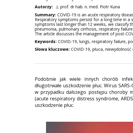
Autorzy:
prof. dr hab. n. med. Piotr Kuna
Summary:
COVID-19 is an acute respiratory disease
Respiratory symptoms persist for a long time in a s
symptoms last longer than 12 weeks, we classify t
pneumonia, pulmonary cirrhosis, respiratory failur
The article discusses the management of post-COVI
Keywords:
COVID-19, lungs, respiratory failure, p
Słowa kluczowe:
COVID-19, płuca, niewydolność
Podobnie jak wiele innych chorób inf
długotrwałe uszkodzenie płuc. Wirus SARS
w przypadku dalszego postępu choroby mo
(acute respiratory distress syndrome, ARDS
uszkodzenie płuc.