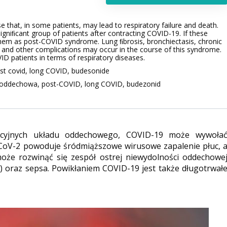
 that, in some patients, may lead to respiratory failure and death.
igniﬁcant group of patients after contracting COVID-19. If these
hem as post-COVID syndrome. Lung ﬁbrosis, bronchiectasis, chronic
e and other complications may occur in the course of this syndrome.
D patients in terms of respiratory diseases.
ost covid, long COVID, budesonide
 oddechowa, post-COVID, long COVID, budezonid
ekcyjnych układu oddechowego, COVID-19 może wywoła
-CoV-2 powoduje śródmiąższowe wirusowe zapalenie płuc, 
że rozwinąć się zespół ostrej niewydolności oddechowe
) oraz sepsa. Powikłaniem COVID-19 jest także długotrwał