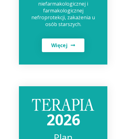
niefarmakologicznej i
farmakologicznej
nefroprotekcji, zakażenia u
osób starszych.
Więcej
2026
Plan