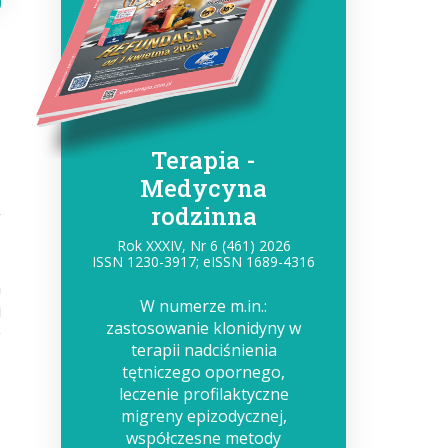
Terapia -
Medycyna
rodzinna
Rok XXXIV, Nr 6 (461) 2026
ISSN 1230-3917; eISSN 1689-4316
ć
a
W numerze m.in.:
j
zastosowanie klonidyny w
e
terapii nadciśnienia
tętniczego opornego,
leczenie profilaktyczne
migreny epizodycznej,
współczesne metody