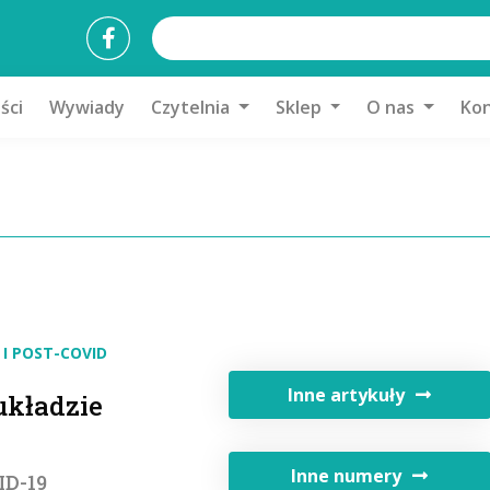
ści
Wywiady
Czytelnia
Sklep
O nas
Kon
I POST-COVID
Inne artykuły
układzie
Inne numery
ID-19