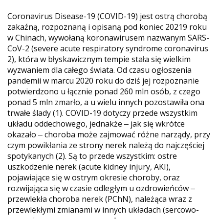
Coronavirus Disease-19 (COVID-19) jest ostrą chorobą
zakaźną, rozpoznaną i opisaną pod koniec 20219 roku
w Chinach, wywołaną koronawirusem nazwanym SARS-
CoV-2 (severe acute respiratory syndrome coronavirus
2), która w błyskawicznym tempie stała się wielkim
wyzwaniem dla całego świata. Od czasu ogłoszenia
pandemii w marcu 2020 roku do dziś jej rozpoznanie
potwierdzono u łącznie ponad 260 mln osób, z czego
ponad 5 mln zmarło, a u wielu innych pozostawiła ona
trwałe ślady (1). COVID-19 dotyczy przede wszystkim
układu oddechowego, jednakże ‒ jak się wkrótce
okazało ‒ choroba może zajmować różne narządy, przy
czym powikłania ze strony nerek należą do najczęściej
spotykanych (2). Są to przede wszystkim: ostre
uszkodzenie nerek (acute kidney injury, AKI),
pojawiające się w ostrym okresie choroby, oraz
rozwijająca się w czasie odległym u ozdrowieńców ‒
przewlekła choroba nerek (PChN), należąca wraz z
przewlekłymi zmianami w innych układach (sercowo-