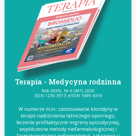
Terapia - Medycyna rodzinna
Rok XXXIV, Nr 6 (461) 2026
ISSN 1230-3917; eISSN 1689-4316
W numerze m.in.: zastosowanie klonidyny w
terapii nadciśnienia tętniczego opornego,
leczenie profilaktyczne migreny epizodycznej,
współczesne metody niefarmakologicznej i
farmakologicznej nefroprotekcji, zakażenia u