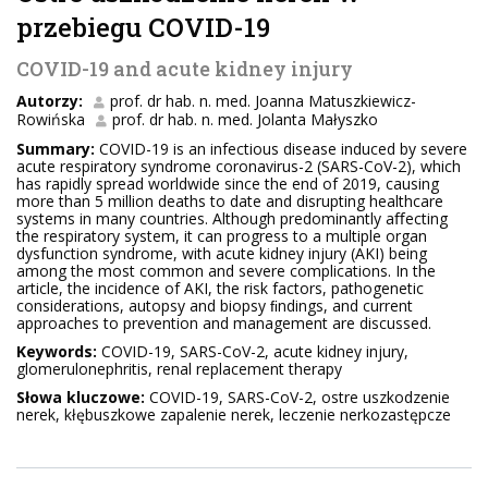
przebiegu COVID-19
COVID-19 and acute kidney injury
Autorzy:
prof. dr hab. n. med. Joanna Matuszkiewicz-
Rowińska
prof. dr hab. n. med. Jolanta Małyszko
Summary:
COVID-19 is an infectious disease induced by severe
acute respiratory syndrome coronavirus-2 (SARS-CoV-2), which
has rapidly spread worldwide since the end of 2019, causing
more than 5 million deaths to date and disrupting healthcare
systems in many countries. Although predominantly aﬀecting
the respiratory system, it can progress to a multiple organ
dysfunction syndrome, with acute kidney injury (AKI) being
among the most common and severe complications. In the
article, the incidence of AKI, the risk factors, pathogenetic
considerations, autopsy and biopsy ﬁndings, and current
approaches to prevention and management are discussed.
Keywords:
COVID-19, SARS-CoV-2, acute kidney injury,
glomerulonephritis, renal replacement therapy
Słowa kluczowe:
COVID-19, SARS-CoV-2, ostre uszkodzenie
nerek, kłębuszkowe zapalenie nerek, leczenie nerkozastępcze