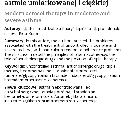
astmie umiarkowanej i ciężkiej
Modern aerosol therapy in moderate and
severe asthma
Autorzy:
dr n. med. Izabela Kupryś-Lipińska
prof. dr hab.
n. med. Piotr Kuna
Summary:
In this article, the authors present the problems
associated with the treatment of uncontrolled moderate and
severe asthma, with particular attention to adherence problems.
They discuss in detail the principles of pharmacotherapy, the
role of anticholinergic drugs and the position of triple therapy.
Keywords:
uncontrolled asthma, anticholinergic drugs, triple
therapy, beclomethasone dipropionate/formoterol
fumarate/glycopyrronium bromide, indacaterol/glycopyrronium
bromide/mometasone, adherence
Słowa kluczowe:
astma niekontrolowana, leki
antycholinergiczne, terapia potrójna, dipropionian
beklometazonu/formoterol/bromek glikopironium,
indakaterol/glikopironium/mometazon, adherencja