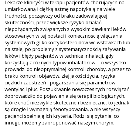
Lekarze klinicyści w terapii pacjentów chorujących na
umiarkowaną i ciężką astmę napotykają na wiele
trudności, począwszy od braku zadowalającej
skuteczności, przez większe ryzyko działań
niepożądanych związanych z wysokim dawkami leków
stosowanych w tej postaci i koniecznością włączania
systemowych glikokortykosteroidów we wstawkach lub
na stałe, po problemy z systematycznością zażywania
leków i błędy pacjentów w technice inhalacji, gdy
korzystają z różnych typów inhalatorów. To wszystko
prowadzi do nieoptymalnej kontroli choroby, a przez to
braku kontroli objawów, złej jakości życia, ryzyka
ciężkich zaostrzeń i pogarszania się parametrów
wentylacji płuc. Poszukiwanie nowoczesnych rozwiązań
doprowadziło do pojawienia się terapii biologicznych,
które choć niezwykle skuteczne i bezpieczne, to jednak
są drogie i wymagają fenotypowania, a nie wszyscy
pacjenci spełniają ich kryteria. Rodzi się pytanie, co
innego możemy zaproponować naszym chorym.