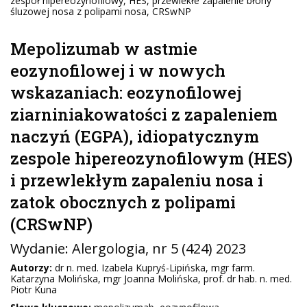
zespół hipereozynofilowy, HES, przewlekłe zapalenie błony
śluzowej nosa z polipami nosa, CRSwNP
Mepolizumab w astmie
eozynofilowej i w nowych
wskazaniach: eozynofilowej
ziarniniakowatości z zapaleniem
naczyń (EGPA), idiopatycznym
zespole hipereozynofilowym (HES)
i przewlekłym zapaleniu nosa i
zatok obocznych z polipami
(CRSwNP)
Wydanie:
Alergologia
, nr 5 (424) 2023
Autorzy:
dr n. med. Izabela Kupryś-Lipińska, mgr farm.
Katarzyna Molińska, mgr Joanna Molińska, prof. dr hab. n. med.
Piotr Kuna