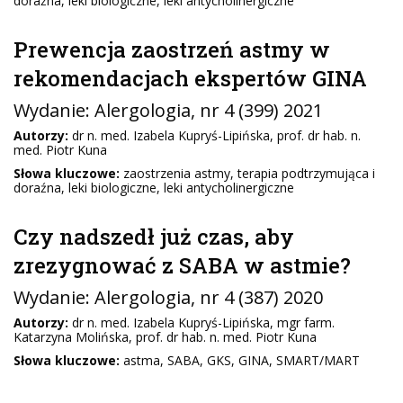
doraźna, leki biologiczne, leki antycholinergiczne
Prewencja zaostrzeń astmy w
rekomendacjach ekspertów GINA
Wydanie:
Alergologia
, nr 4 (399) 2021
Autorzy:
dr n. med. Izabela Kupryś-Lipińska, prof. dr hab. n.
med. Piotr Kuna
Słowa kluczowe:
zaostrzenia astmy, terapia podtrzymująca i
doraźna, leki biologiczne, leki antycholinergiczne
Czy nadszedł już czas, aby
zrezygnować z SABA w astmie?
Wydanie:
Alergologia
, nr 4 (387) 2020
Autorzy:
dr n. med. Izabela Kupryś-Lipińska, mgr farm.
Katarzyna Molińska, prof. dr hab. n. med. Piotr Kuna
Słowa kluczowe:
astma, SABA, GKS, GINA, SMART/MART