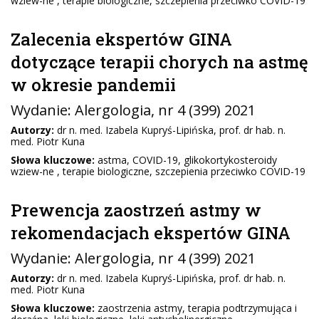
wziew-ne , terapie biologiczne, szczepienia przeciwko COVID-19
Zalecenia ekspertów GINA
dotyczące terapii chorych na astmę
w okresie pandemii
Wydanie:
Alergologia
, nr 4 (399) 2021
Autorzy:
dr n. med. Izabela Kupryś-Lipińska, prof. dr hab. n.
med. Piotr Kuna
Słowa kluczowe:
astma, COVID-19, glikokortykosteroidy
wziew-ne , terapie biologiczne, szczepienia przeciwko COVID-19
Prewencja zaostrzeń astmy w
rekomendacjach ekspertów GINA
Wydanie:
Alergologia
, nr 4 (399) 2021
Autorzy:
dr n. med. Izabela Kupryś-Lipińska, prof. dr hab. n.
med. Piotr Kuna
Słowa kluczowe:
zaostrzenia astmy, terapia podtrzymująca i