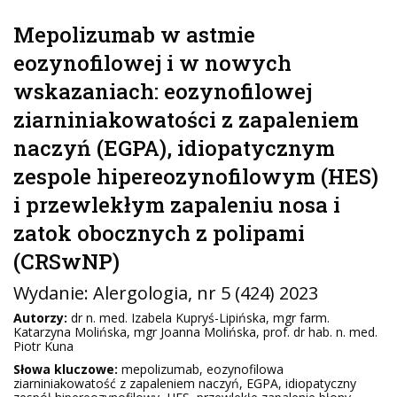
Mepolizumab w astmie
eozynofilowej i w nowych
wskazaniach: eozynofilowej
ziarniniakowatości z zapaleniem
naczyń (EGPA), idiopatycznym
zespole hipereozynofilowym (HES)
i przewlekłym zapaleniu nosa i
zatok obocznych z polipami
(CRSwNP)
Wydanie:
Alergologia
, nr 5 (424) 2023
Autorzy:
dr n. med. Izabela Kupryś-Lipińska, mgr farm.
Katarzyna Molińska, mgr Joanna Molińska, prof. dr hab. n. med.
Piotr Kuna
Słowa kluczowe:
mepolizumab, eozynofilowa
ziarniniakowatość z zapaleniem naczyń, EGPA, idiopatyczny