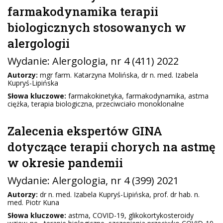
farmakodynamika terapii
biologicznych stosowanych w
alergologii
Wydanie:
Alergologia
, nr 4 (411) 2022
Autorzy:
mgr farm. Katarzyna Molińska, dr n. med. Izabela
Kupryś-Lipińska
Słowa kluczowe:
farmakokinetyka, farmakodynamika, astma
ciężka, terapia biologiczna, przeciwciało monoklonalne
Zalecenia ekspertów GINA
dotyczące terapii chorych na astmę
w okresie pandemii
Wydanie:
Alergologia
, nr 4 (399) 2021
Autorzy:
dr n. med. Izabela Kupryś-Lipińska, prof. dr hab. n.
med. Piotr Kuna
Słowa kluczowe:
astma, COVID-19, glikokortykosteroidy