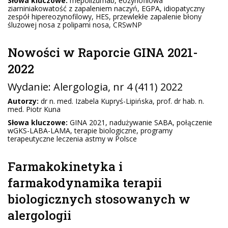
Słowa kluczowe:
mepolizumab, eozynofilowa
ziarniniakowatość z zapaleniem naczyń, EGPA, idiopatyczny
zespół hipereozynofilowy, HES, przewlekłe zapalenie błony
śluzowej nosa z polipami nosa, CRSwNP
Nowości w Raporcie GINA 2021-
2022
Wydanie:
Alergologia
, nr 4 (411) 2022
Autorzy:
dr n. med. Izabela Kupryś-Lipińska, prof. dr hab. n.
med. Piotr Kuna
Słowa kluczowe:
GINA 2021, nadużywanie SABA, połączenie
wGKS-LABA-LAMA, terapie biologiczne, programy
terapeutyczne leczenia astmy w Polsce
Farmakokinetyka i
farmakodynamika terapii
biologicznych stosowanych w
alergologii