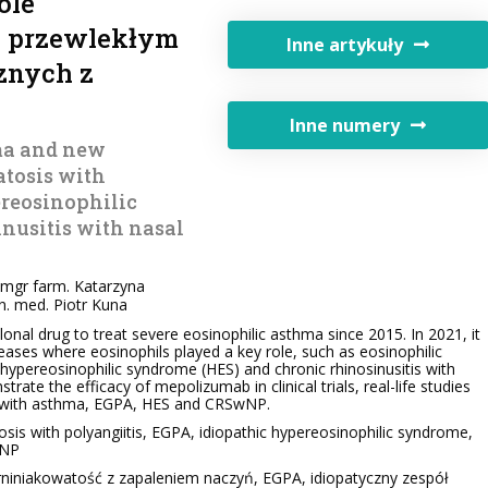
ole
i przewlekłym
Inne artykuły
cznych z
Inne numery
ma and new
atosis with
ereosinophilic
nusitis with nasal
mgr farm. Katarzyna
 n. med. Piotr Kuna
al drug to treat severe eosinophilic asthma since 2015. In 2021, it
ases where eosinophils played a key role, such as eosinophilic
 hypereosinophilic syndrome (HES) and chronic rhinosinusitis with
te the efficacy of mepolizumab in clinical trials, real-life studies
ts with asthma, EGPA, HES and CRSwNP.
is with polyangiitis, EGPA, idiopathic hypereosinophilic syndrome,
wNP
niniakowatość z zapaleniem naczyń, EGPA, idiopatyczny zespół