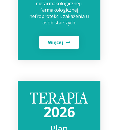
niefarmakologicznej i
farmakologicznej
nefroprotekcji, zakażenia u
osób starszych.
-
e
Więcej
o
u
j
z
o
w
o
2026
Plan