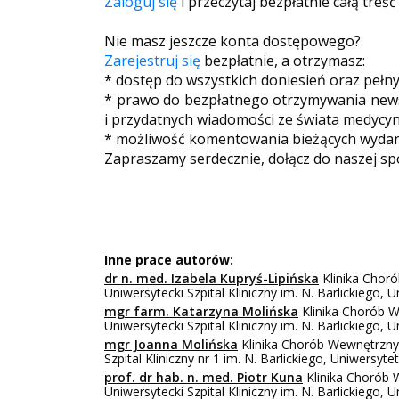
Zaloguj się
i przeczytaj bezpłatnie całą treść
Nie masz jeszcze konta dostępowego?
Zarejestruj się
bezpłatnie, a otrzymasz:
* dostęp do wszystkich doniesień oraz pełn
* prawo do bezpłatnego otrzymywania newsl
i przydatnych wiadomości ze świata medycyn
* możliwość komentowania bieżących wydarz
Zapraszamy serdecznie, dołącz do naszej sp
Inne prace autorów:
dr n. med. Izabela Kupryś-Lipińska
Klinika Choró
Uniwersytecki Szpital Kliniczny im. N. Barlickiego,
mgr farm. Katarzyna Molińska
Klinika Chorób W
Uniwersytecki Szpital Kliniczny im. N. Barlickiego,
mgr Joanna Molińska
Klinika Chorób Wewnętrznyc
Szpital Kliniczny nr 1 im. N. Barlickiego, Uniwersy
prof. dr hab. n. med. Piotr Kuna
Klinika Chorób 
Uniwersytecki Szpital Kliniczny im. N. Barlickiego,