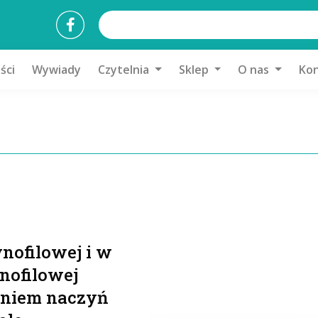
ści
Wywiady
Czytelnia
Sklep
O nas
Kon
nofilowej i w
nofilowej
leniem naczyń