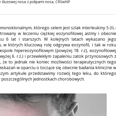
ny śluzowej nosa z polipami nosa, CRSwNP
onoklonalnym, którego celem jest szlak interleukiny 5 (IL
strowany w leczeniu ciężkiej eozynofilowej astmy i obecni
eku 6 lat i starszych. W kolejnych latach wykazano jeg
 w których kluczową rolę odgrywa eozynofil, i tak w rok
espole hipereozynofilowym (powyżej 18. r.ż), eozynofilowe
wyżej 6. r.ż.) i przewlekłym zapaleniu zatok przynosowych 
ię, że to jednak nie koniec możliwości terapeutycznych teg
 wskazań w oparciu o toczące się obecnie badania kliniczne 
szym artykule przedstawimy rozwój tego leku, do któreg
a w poszczególnych jednostkach chorobowych.