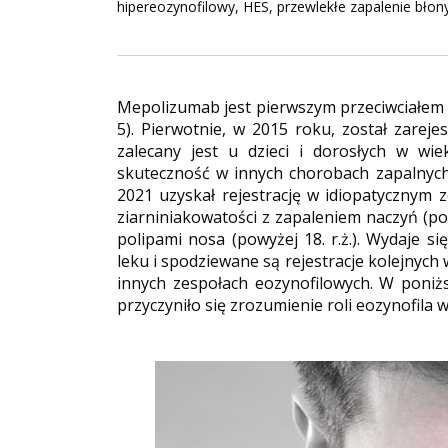
hipereozynofilowy, HES, przewlekłe zapalenie bło
Mepolizumab jest pierwszym przeciwciałem m
5). Pierwotnie, w 2015 roku, został zareje
zalecany jest u dzieci i dorosłych w wi
skuteczność w innych chorobach zapalnych,
2021 uzyskał rejestrację w idiopatycznym z
ziarniniakowatości z zapaleniem naczyń (po
polipami nosa (powyżej 18. r.ż.). Wydaje s
leku i spodziewane są rejestracje kolejnych
innych zespołach eozynofilowych. W poniż
przyczyniło się zrozumienie roli eozynofil