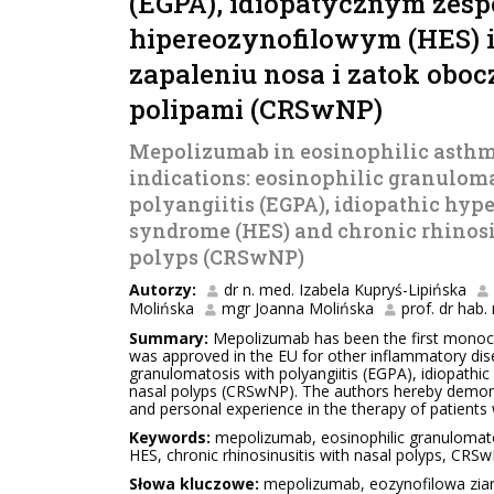
(EGPA), idiopatycznym zesp
hipereozynofilowym (HES) 
zapaleniu nosa i zatok obo
polipami (CRSwNP)
Mepolizumab in eosinophilic asth
indications: eosinophilic granulom
polyangiitis (EGPA), idiopathic hyp
syndrome (HES) and chronic rhinosi
polyps (CRSwNP)
Autorzy:
dr n. med. Izabela Kupryś-Lipińska
Molińska
mgr Joanna Molińska
prof. dr hab.
Summary:
Mepolizumab has been the first monoclon
was approved in the EU for other inflammatory dise
granulomatosis with polyangiitis (EGPA), idiopathic
nasal polyps (CRSwNP). The authors hereby demonstra
and personal experience in the therapy of patien
Keywords:
mepolizumab, eosinophilic granulomatos
HES, chronic rhinosinusitis with nasal polyps, CRS
Słowa kluczowe:
mepolizumab, eozynofilowa ziar