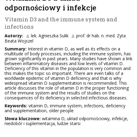
odpornościowy i infekcje
Vitamin D3 and the immune system and
infections
Autorzy:
lek. Agnieszka Sulik
prof. dr hab. n. med. Zyta
Beata Wojszel
Summary:
Interest in vitamin D, as well as its effects on a
multitude of body processes, including the immune system, has
grown significantly in past years. Many studies have shown a link
between inflammatory diseases and low levels of vitamin D.
Deficiency of this vitamin in the population is very common and
this makes the topic so important. There are even talks of a
worldwide epidemic of vitamin D deficiency and that is why
widespread vitamin D supplementation is recommended. This
article discusses the role of vitamin D in the proper functioning
of the immune system and the results of studies on the
consequences of its deficiency in selected infectious diseases.
Keywords:
vitamin D, immune system, infections, deficiency
and supplementation, older people
Słowa kluczowe:
witamina D, układ odpornościowy, infekcje,
niedobór i suplementacja, ludzie starsi