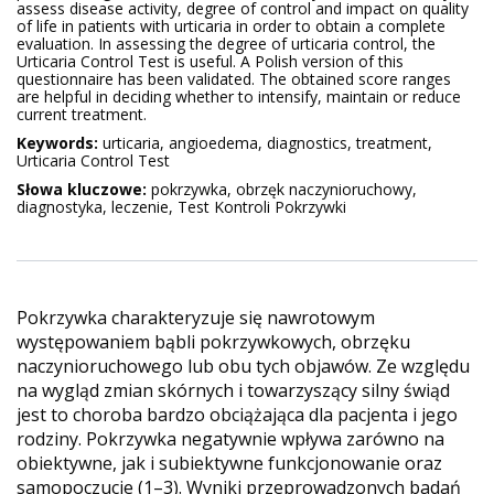
assess disease activity, degree of control and impact on quality
of life in patients with urticaria in order to obtain a complete
evaluation. In assessing the degree of urticaria control, the
Urticaria Control Test is useful. A Polish version of this
questionnaire has been validated. The obtained score ranges
are helpful in deciding whether to intensify, maintain or reduce
current treatment.
Keywords:
urticaria, angioedema, diagnostics, treatment,
Urticaria Control Test
Słowa kluczowe:
pokrzywka, obrzęk naczynioruchowy,
diagnostyka, leczenie, Test Kontroli Pokrzywki
Pokrzywka charakteryzuje się nawrotowym
występowaniem bąbli pokrzywkowych, obrzęku
naczynioruchowego lub obu tych objawów. Ze względu
na wygląd zmian skórnych i towarzyszący silny świąd
jest to choroba bardzo obciążająca dla pacjenta i jego
rodziny. Pokrzywka negatywnie wpływa zarówno na
obiektywne, jak i subiektywne funkcjonowanie oraz
samopoczucie (1–3). Wyniki przeprowadzonych badań