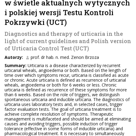
w świetle aktualnych wytycznych
i polskiej wersji Testu Kontroli
Pokrzywki (UCT)
Diagnostics and therapy of urticaria in the
light of current guidelines and Polish version
of Urticaria Control Test (UCT)
Autorzy:
prof. dr hab. n. med. Zenon Brzoza
Summary:
Urticaria is a disease characterized by recurrent
urticarial wheals, angioedema or both. Based on the length of
time over which symptoms recur, urticaria is classified as acute
or chronic. Acute urticaria is defined as recurrence of urticarial
wheals, angioedema or both for 6 weeks or less. Chronic
urticaria is defined as recurrence of these symptoms for more
than 6 weeks. Based on the role of triggers, we distinguish
spontaneous urticaria and inducible urticaria. The diagnostics of
urticaria uses laboratory tests and, in selected cases, trigger
factor evaluation tests. The goal of urticaria treatment is to
achieve complete resolution of symptoms. Therapeutic
management is multifaceted and should be aimed at eliminating
causes and avoiding triggers, possible induction of trigger
tolerance (effective in some forms of inducible urticaria) and
pharmacological treatment. It is necessary to simultaneously