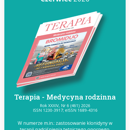
Terapia - Medycyna rodzinna
Rok XXXIV, Nr 6 (461) 2026
ISSN 1230-3917; eISSN 1689-4316
W numerze m.in.: zastosowanie klonidyny w
terapii nadciśnienia tętniczego opornego,