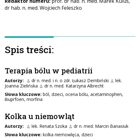
Redaktor numeru:
prof. dr hab. n. med. Marek Kulus,
dr hab. n. med. Wojciech Feleszko
Spis treści:
Terapia bólu w pediatrii
Autorzy:
dr n. med. i n. o zdr. Łukasz Dembiński
lek.
Joanna Zielińska
dr n. med. Katarzyna Albrecht
Słowa kluczowe:
ból, dzieci, ocena bólu, acetaminophen,
ibuprfoen, morfina
Kolka u niemowląt
Autorzy:
lek. Renata Szoka
dr n. med. Marcin Banasiuk
Słowa kluczowe:
kolka niemowlęca, dzieci