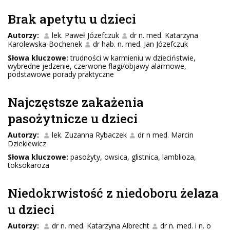
Brak apetytu u dzieci
Autorzy:
lek. Paweł Józefczuk
dr n. med. Katarzyna
Karolewska-Bochenek
dr hab. n. med. Jan Józefczuk
Słowa kluczowe:
trudności w karmieniu w dzieciństwie,
wybredne jedzenie, czerwone flagi/objawy alarmowe,
podstawowe porady praktyczne
Najczęstsze zakażenia
pasożytnicze u dzieci
Autorzy:
lek. Zuzanna Rybaczek
dr n med. Marcin
Dziekiewicz
Słowa kluczowe:
pasożyty, owsica, glistnica, lamblioza,
toksokaroza
Niedokrwistość z niedoboru żelaza
u dzieci
Autorzy:
dr n. med. Katarzyna Albrecht
dr n. med. i n. o