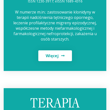
ISSN 1230-3917; eISSN 1689-4316
W numerze m.in.: zastosowanie klonidyny w
terapii nadciśnienia tętniczego opornego,
leczenie profilaktyczne migreny epizodycznej,
współczesne metody niefarmakologicznej i
farmakologicznej nefroprotekcji, zakażenia u
osób starszych.
Więcej