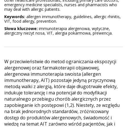
other healthcare professionals, including primary care doctors,
emergency medicine specialists, nurses and pharmacists who
may deal with allergic patients.
Keywords:
allergen immunotherapy, guidelines, allergic rhinitis,
VIT, food allergy, prevention.
Słowa kluczowe:
immunoterapia alergenowa, wytyczne,
alergiczny nieżyt nosa, VIT, alergia pokarmowa, prewencja.
W przeciwieństwie do metod ograniczania ekspozycji
alergenowej oraz farmakoterapii objawowej,
alergenowa immunoterapia swoista (allergen
immunotherapy, AIT) pozostaje jedyną przyczynową
metodą walki z alergią, które daje długotrwałe efekty,
indukuje tolerancję i ma potencjał do modyfikacji
naturalnego przebiegu chorób alergicznych przez
zapobieganie ich postępowi (1,2). Niestety, ze względu
na brak jednorodnych standardów, zróżnicowany
dostęp do produktów alergenowych, świadomość i
wiedzę na temat AIT zarówno wśród pacjentów, jak i