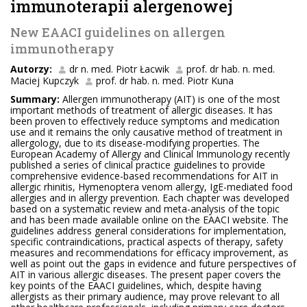
immunoterapii alergenowej
New EAACI guidelines on allergen
immunotherapy
Autorzy:
dr n. med. Piotr Łacwik
prof. dr hab. n. med.
Maciej Kupczyk
prof. dr hab. n. med. Piotr Kuna
Summary:
Allergen immunotherapy (AIT) is one of the most
important methods of treatment of allergic diseases. It has
been proven to effectively reduce symptoms and medication
use and it remains the only causative method of treatment in
allergology, due to its disease-modifying properties. The
European Academy of Allergy and Clinical Immunology recently
published a series of clinical practice guidelines to provide
comprehensive evidence-based recommendations for AIT in
allergic rhinitis, Hymenoptera venom allergy, IgE-mediated food
allergies and in allergy prevention. Each chapter was developed
based on a systematic review and meta-analysis of the topic
and has been made available online on the EAACI website. The
guidelines address general considerations for implementation,
specific contraindications, practical aspects of therapy, safety
measures and recommendations for efficacy improvement, as
well as point out the gaps in evidence and future perspectives of
AIT in various allergic diseases. The present paper covers the
key points of the EAACI guidelines, which, despite having
allergists as their primary audience, may prove relevant to all