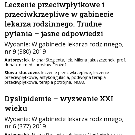
Leczenie przeciwpłytkowe i
przeciwkrzepliwe w gabinecie
lekarza rodzinnego. Trudne
pytania – jasne odpowiedzi
Wydanie:
W gabinecie lekarza rodzinnego
,
nr 9 (380) 2019
Autorzy:
lek. Michał Stegienta, lek. Milena Jakuszczonek, prof.
dr hab. n. med. Jarosław Drożdż
Słowa kluczowe:
leczenie przeciwkrzepliwe, leczenie
przeciwpłytkowe, antykoagulacja, podwójna terapia
przeciwpłytkowa, terapia potrójna, NOAC
Dyslipidemie – wyzwanie XXI
wieku
Wydanie:
W gabinecie lekarza rodzinnego
,
nr 6 (377) 2019
Autorzy:
lek. Michał Stegienta, lek. Iwona Niedźwiecka, dr n.