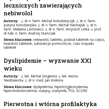
leczniczych zawierających
nebiwolol
Autorzy:
dr n. farm. Michał Kołodziejczyk
dr n. farm.
Justyna Kołodziejska
dr n. farm. Michał Nachajski
dr n.
farm. Malwina Lachowicz
dr n. farm. Wojciech Linka
prof.
dr hab. n. farm. Andrzej Stańczak
Słowa kluczowe:
nebiwolol, tabletki, podział tabletek na części,
twardość tabletek, substancje pomocnicze, czas rozpadu
tabletek
Dyslipidemie – wyzwanie XXI
wieku
Autorzy:
lek. Michał Stegienta
lek. Iwona
Niedźwiecka
dr n. med. Jan Krekora
Słowa kluczowe:
dyslipidemia, hipertrójglicerydemia,
hipercholesterolemia, statyny, ezetymib, POL-SCORE
Pierwotna i wtórna profilaktyka