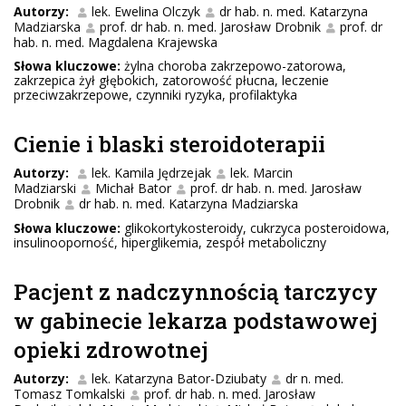
Autorzy:
lek. Ewelina Olczyk
dr hab. n. med. Katarzyna
Madziarska
prof. dr hab. n. med. Jarosław Drobnik
prof. dr
hab. n. med. Magdalena Krajewska
Słowa kluczowe:
żylna choroba zakrzepowo-zatorowa,
zakrzepica żył głębokich, zatorowość płucna, leczenie
przeciwzakrzepowe, czynniki ryzyka, profilaktyka
Cienie i blaski steroidoterapii
Autorzy:
lek. Kamila Jędrzejak
lek. Marcin
Madziarski
Michał Bator
prof. dr hab. n. med. Jarosław
Drobnik
dr hab. n. med. Katarzyna Madziarska
Słowa kluczowe:
glikokortykosteroidy, cukrzyca posteroidowa,
insulinooporność, hiperglikemia, zespół metaboliczny
Pacjent z nadczynnością tarczycy
w gabinecie lekarza podstawowej
opieki zdrowotnej
Autorzy:
lek. Katarzyna Bator-Dziubaty
dr n. med.
Tomasz Tomkalski
prof. dr hab. n. med. Jarosław