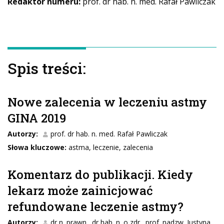
Redaktor numeru:
prof. dr hab. n. med. Rafał Pawliczak
Spis treści:
Nowe zalecenia w leczeniu astmy
GINA 2019
Autorzy:
prof. dr hab. n. med. Rafał Pawliczak
Słowa kluczowe:
astma, leczenie, zalecenia
Komentarz do publikacji. Kiedy
lekarz może zainicjować
refundowane leczenie astmy?
Autorzy:
dr n. prawn., dr hab. n. o zdr., prof. nadzw. Justyna