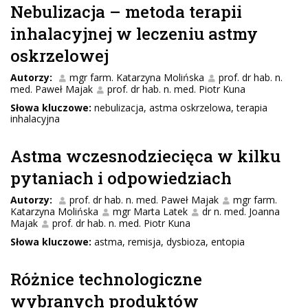
Nebulizacja – metoda terapii
inhalacyjnej w leczeniu astmy
oskrzelowej
Autorzy:
mgr farm. Katarzyna Molińska
prof. dr hab. n.
med. Paweł Majak
prof. dr hab. n. med. Piotr Kuna
Słowa kluczowe:
nebulizacja, astma oskrzelowa, terapia
inhalacyjna
Astma wczesnodziecięca w kilku
pytaniach i odpowiedziach
Autorzy:
prof. dr hab. n. med. Paweł Majak
mgr farm.
Katarzyna Molińska
mgr Marta Latek
dr n. med. Joanna
Majak
prof. dr hab. n. med. Piotr Kuna
Słowa kluczowe:
astma, remisja, dysbioza, entopia
Różnice technologiczne
wybranych produktów