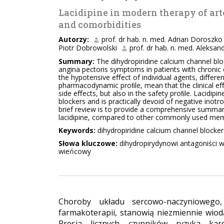
Lacidipine in modern therapy of art
and comorbidities
Autorzy:
prof. dr hab. n. med. Adrian Doroszko
Piotr Dobrowolski
prof. dr hab. n. med. Aleksan
Summary:
The dihydropiridine calcium channel b
angina pectoris symptoms in patients with chronic 
the hypotensive eﬀect of individual agents, diﬀere
pharmacodynamic proﬁle, mean that the clinical eﬀec
side eﬀects, but also in the safety proﬁle. Lacidipi
blockers and is practically devoid of negative inotr
brief review is to provide a comprehensive summary
lacidipine, compared to other commonly used memb
Keywords:
dihydropiridine calcium channel blocker
Słowa kluczowe:
dihydropirydynowi antagoniści w
wieńcowy
Choroby układu sercowo-naczyniowego
farmakoterapii, stanowią niezmiennie wiod
Presja licznych czynników ryzyka kar