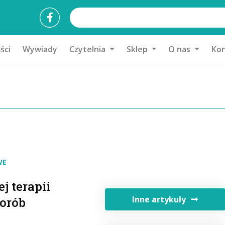
ści
Wywiady
Czytelnia
Sklep
O nas
Kon
WE
 terapii
Inne artykuły
horób