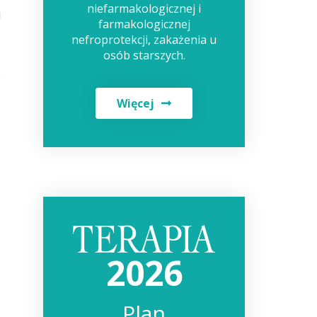
niefarmakologicznej i
i
farmakologicznej
ń
nefroprotekcji, zakażenia u
ń
osób starszych.
z
%
Więcej
2026
Plan