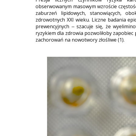
obserwowanym masowym wzroście częstości w
zaburzeń lipidowych, stanowiących, ob
zdrowotnych XXI wieku. Liczne badania epi
prewencyjnych ‒ szacuje się, że wyelimi
ryzykiem dla zdrowia pozwoliłoby zapobiec
zachorowań na nowotwory złośliwe (1).