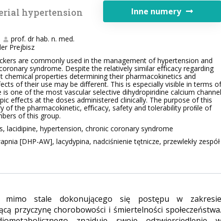
Inne numery
erial hypertension
prof. dr hab. n. med.
der Prejbisz
lockers are commonly used in the management of hypertension and
coronary syndrome. Despite the relatively similar eﬃcacy regarding
nt chemical properties determining their pharmacokinetics and
ts of their use may be diﬀerent. This is especially visible in terms o
ne is one of the most vascular selective dihydropiridine calcium channe
opic eﬀects at the doses administered clinically. The purpose of this
 of the pharmacokinetic, eﬃcacy, safety and tolerability proﬁle of
ers of this group.
s, lacidipine, hypertension, chronic coronary syndrome
apnia [DHP-AW], lacydypina, nadciśnienie tętnicze, przewlekły zespół
, mimo stale dokonującego się postępu w zakresi
ącą przyczynę chorobowości i śmiertelności społeczeństwa
diometabolicznego znajduje swoje odzwierciedlenie 