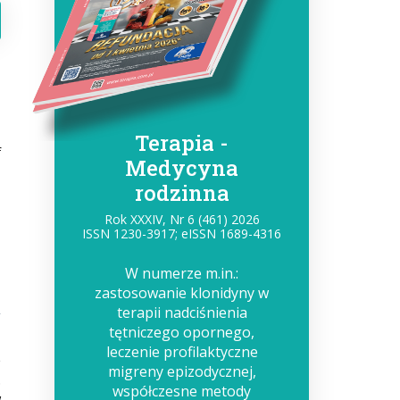
Terapia -
f
Medycyna
l
rodzinna
Rok XXXIV, Nr 6 (461) 2026
ISSN 1230-3917; eISSN 1689-4316
W numerze m.in.:
zastosowanie klonidyny w
terapii nadciśnienia
tętniczego opornego,
leczenie profilaktyczne
e
migreny epizodycznej,
.
współczesne metody
w