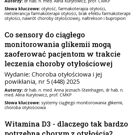
Autorzy:
dr hab. n. med. Alina Kuryłowicz, prof. CMKP
Słowa kluczowe:
otyłość, farmakoterapia otyłości,
nietolerancja farmakoterapii otyłości, brak efektu farmakoterapii
otyłości, nawrót choroby otyłościowej, naltrekson i bupropion
Co sensory do ciągłego
monitorowania glikemii mogą
zaoferować pacjentom w trakcie
leczenia choroby otyłościowej
Wydanie:
Choroba otyłościowa i jej
powikłania
, nr 5 (448) 2025
Autorzy:
dr hab. n. med. Anna Jeznach-Steinhagen, dr hab. n.
med. Alina Kuryłowicz, prof. CMKP
Słowa kluczowe:
systemy ciągłego monitorowania glikemii,
choroba otyłościowa
Witamina D3 - dlaczego tak bardzo
potrzebna chorym z otyłością?