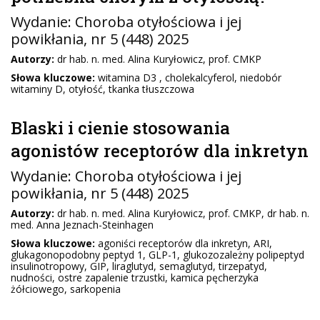
Wydanie:
Choroba otyłościowa i jej
powikłania
, nr 5 (448) 2025
Autorzy:
dr hab. n. med. Alina Kuryłowicz, prof. CMKP
Słowa kluczowe:
witamina D3 , cholekalcyferol, niedobór
witaminy D, otyłość, tkanka tłuszczowa
Blaski i cienie stosowania
agonistów receptorów dla inkretyn
Wydanie:
Choroba otyłościowa i jej
powikłania
, nr 5 (448) 2025
Autorzy:
dr hab. n. med. Alina Kuryłowicz, prof. CMKP, dr hab. n.
med. Anna Jeznach-Steinhagen
Słowa kluczowe:
agoniści receptorów dla inkretyn, ARI,
glukagonopodobny peptyd 1, GLP-1, glukozozależny polipeptyd
insulinotropowy, GIP, liraglutyd, semaglutyd, tirzepatyd,
nudności, ostre zapalenie trzustki, kamica pęcherzyka
żółciowego, sarkopenia