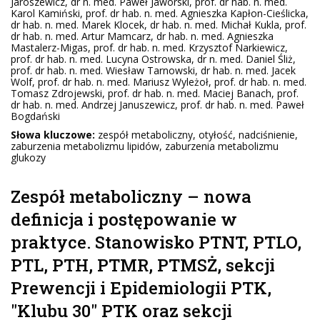
Jaroszewicz, dr n. med. Paweł Jaworski, prof. dr hab. n. med.
Karol Kamiński, prof. dr hab. n. med. Agnieszka Kapłon-Cieślicka,
dr hab. n. med. Marek Klocek, dr hab. n. med. Michał Kukla, prof.
dr hab. n. med. Artur Mamcarz, dr hab. n. med. Agnieszka
Mastalerz-Migas, prof. dr hab. n. med. Krzysztof Narkiewicz,
prof. dr hab. n. med. Lucyna Ostrowska, dr n. med. Daniel Śliż,
prof. dr hab. n. med. Wiesław Tarnowski, dr hab. n. med. Jacek
Wolf, prof. dr hab. n. med. Mariusz Wyleżoł, prof. dr hab. n. med.
Tomasz Zdrojewski, prof. dr hab. n. med. Maciej Banach, prof.
dr hab. n. med. Andrzej Januszewicz, prof. dr hab. n. med. Paweł
Bogdański
Słowa kluczowe:
zespół metaboliczny, otyłość, nadciśnienie,
zaburzenia metabolizmu lipidów, zaburzenia metabolizmu
glukozy
Zespół metaboliczny – nowa
definicja i postępowanie w
praktyce. Stanowisko PTNT, PTLO,
PTL, PTH, PTMR, PTMSŻ, sekcji
Prewencji i Epidemiologii PTK,
"Klubu 30" PTK oraz sekcji