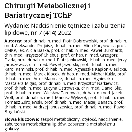
Chirurgii Metabolicznej i
Bariatrycznej TChP
Wydanie:
Nadciśnienie tętnicze i zaburzenia
lipidowe
, nr 7 (414) 2022
Autorzy:
prof. dr hab. n. med. Piotr Dobrowolski, prof. dr hab. n.
med. Aleksander Prejbisz, dr hab. n. med. Alina Kuryłowicz, prof.
CMKP, lek. Alicja Baska, prof. dr hab. n. med. Paweł Burchardt,
dr n. med. Krzysztof Chlebus, prof. dr hab. n. med. Grzegorz
Dzida, prof. dr hab. n. med. Piotr Jankowski, dr hab. n. med. Jerzy
Jaroszewicz, dr n. med. Paweł Jaworski, prof. dr hab. n. med.
Karol Kamiński, prof. dr hab. n. med. Agnieszka Kapłon-Cieślicka,
dr hab. n. med. Marek Klocek, dr hab. n. med. Michał Kukla, prof.
dr hab. n. med. Artur Mamcarz, dr hab. n. med. Agnieszka
Mastalerz-Migas, prof. dr hab. n. med. Krzysztof Narkiewicz,
prof. dr hab. n. med. Lucyna Ostrowska, dr n. med. Daniel Śliż,
prof. dr hab. n. med. Wiesław Tarnowski, dr hab. n. med. Jacek
Wolf, prof. dr hab. n. med. Mariusz Wyleżoł, prof. dr hab. n. med.
Tomasz Zdrojewski, prof. dr hab. n. med. Maciej Banach, prof.
dr hab. n. med. Andrzej Januszewicz, prof. dr hab. n. med. Paweł
Bogdański
Słowa kluczowe:
zespół metaboliczny, otyłość, nadciśnienie,
zaburzenia metabolizmu lipidów, zaburzenia metabolizmu
glukozy