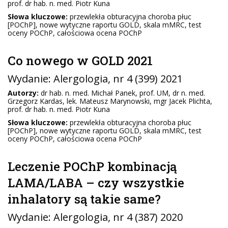
prof. dr hab. n. med. Piotr Kuna
Słowa kluczowe:
przewlekła obturacyjna choroba płuc
[POChP], nowe wytyczne raportu GOLD, skala mMRC, test
oceny POChP, całościowa ocena POChP
Co nowego w GOLD 2021
Wydanie:
Alergologia
, nr 4 (399) 2021
Autorzy:
dr hab. n. med. Michał Panek, prof. UM, dr n. med.
Grzegorz Kardas, lek. Mateusz Marynowski, mgr Jacek Plichta,
prof. dr hab. n. med. Piotr Kuna
Słowa kluczowe:
przewlekła obturacyjna choroba płuc
[POChP], nowe wytyczne raportu GOLD, skala mMRC, test
oceny POChP, całościowa ocena POChP
Leczenie POChP kombinacją
LAMA/LABA – czy wszystkie
inhalatory są takie same?
Wydanie:
Alergologia
, nr 4 (387) 2020