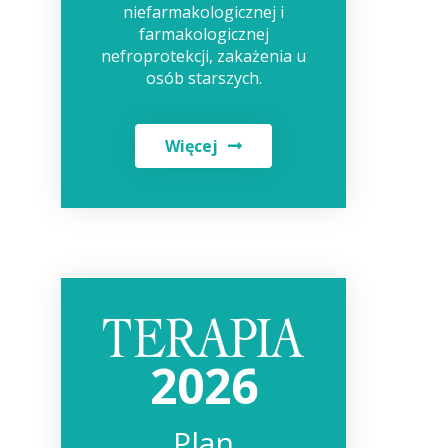
niefarmakologicznej i
farmakologicznej
nefroprotekcji, zakażenia u
osób starszych.
Więcej
2026
Plan