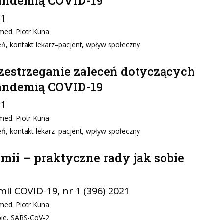
andemią COVID-19
21
med. Piotr Kuna
ń, kontakt lekarz‒pacjent, wpływ społeczny
zestrzeganie zaleceń dotyczących
andemią COVID-19
21
med. Piotr Kuna
ń, kontakt lekarz‒pacjent, wpływ społeczny
ii – praktyczne rady jak sobie
ii COVID-19
, nr 1 (396) 2021
med. Piotr Kuna
bie, SARS-CoV-2