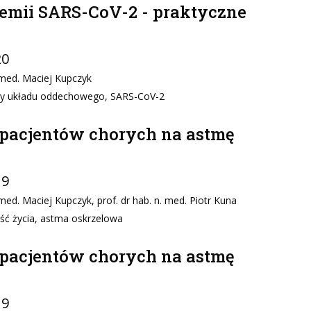
mii SARS-CoV-2 - praktyczne
20
 med. Maciej Kupczyk
oby układu oddechowego, SARS-CoV-2
pacjentów chorych na astmę
19
ed. Maciej Kupczyk, prof. dr hab. n. med. Piotr Kuna
ść życia, astma oskrzelowa
pacjentów chorych na astmę
19