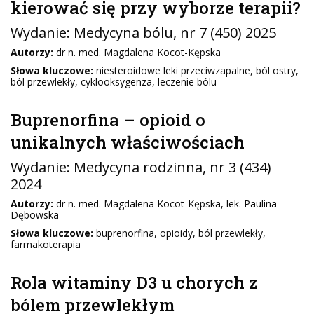
kierować się przy wyborze terapii?
Wydanie:
Medycyna bólu
, nr 7 (450) 2025
Autorzy:
dr n. med. Magdalena Kocot-Kępska
Słowa kluczowe:
niesteroidowe leki przeciwzapalne, ból ostry,
ból przewlekły, cyklooksygenza, leczenie bólu
Buprenorfina – opioid o
unikalnych właściwościach
Wydanie:
Medycyna rodzinna
, nr 3 (434)
2024
Autorzy:
dr n. med. Magdalena Kocot-Kępska, lek. Paulina
Dębowska
Słowa kluczowe:
buprenorfina, opioidy, ból przewlekły,
farmakoterapia
Rola witaminy D3 u chorych z
bólem przewlekłym