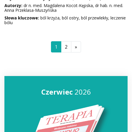
Autorzy:
dr n. med. Magdalena Kocot-Kępska, dr hab. n. med.
Anna Przeklasa-Muszyńska
Słowa kluczowe:
ból krzyża, ból ostry, ból przewlekły, leczenie
bólu
1
2
»
Czerwiec
2026