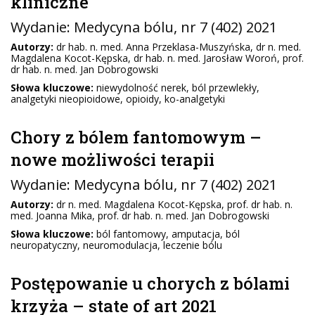
kliniczne
Wydanie:
Medycyna bólu
, nr 7 (402) 2021
Autorzy:
dr hab. n. med. Anna Przeklasa-Muszyńska, dr n. med.
Magdalena Kocot-Kępska, dr hab. n. med. Jarosław Woroń, prof.
dr hab. n. med. Jan Dobrogowski
Słowa kluczowe:
niewydolność nerek, ból przewlekły,
analgetyki nieopioidowe, opioidy, ko-analgetyki
Chory z bólem fantomowym –
nowe możliwości terapii
Wydanie:
Medycyna bólu
, nr 7 (402) 2021
Autorzy:
dr n. med. Magdalena Kocot-Kępska, prof. dr hab. n.
med. Joanna Mika, prof. dr hab. n. med. Jan Dobrogowski
Słowa kluczowe:
ból fantomowy, amputacja, ból
neuropatyczny, neuromodulacja, leczenie bólu
Postępowanie u chorych z bólami
krzyża – state of art 2021