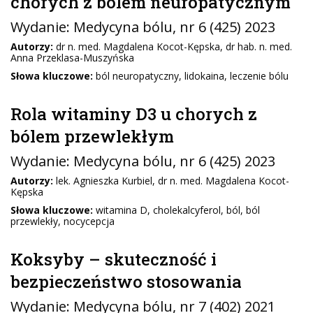
chorych z bólem neuropatycznym
Wydanie:
Medycyna bólu
, nr 6 (425) 2023
Autorzy:
dr n. med. Magdalena Kocot-Kępska, dr hab. n. med.
Anna Przeklasa-Muszyńska
Słowa kluczowe:
ból neuropatyczny, lidokaina, leczenie bólu
Rola witaminy D3 u chorych z
bólem przewlekłym
Wydanie:
Medycyna bólu
, nr 6 (425) 2023
Autorzy:
lek. Agnieszka Kurbiel, dr n. med. Magdalena Kocot-
Kępska
Słowa kluczowe:
witamina D, cholekalcyferol, ból, ból
przewlekły, nocycepcja
Koksyby – skuteczność i
bezpieczeństwo stosowania
Wydanie:
Medycyna bólu
, nr 7 (402) 2021