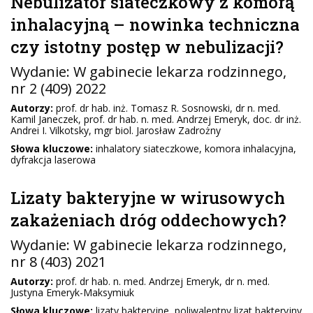
Nebulizator siateczkowy z komorą
inhalacyjną – nowinka techniczna
czy istotny postęp w nebulizacji?
Wydanie:
W gabinecie lekarza rodzinnego
,
nr 2 (409) 2022
Autorzy:
prof. dr hab. inż. Tomasz R. Sosnowski, dr n. med.
Kamil Janeczek, prof. dr hab. n. med. Andrzej Emeryk, doc. dr inż.
Andrei I. Vilkotsky, mgr biol. Jarosław Zadrożny
Słowa kluczowe:
inhalatory siateczkowe, komora inhalacyjna,
dyfrakcja laserowa
Lizaty bakteryjne w wirusowych
zakażeniach dróg oddechowych?
Wydanie:
W gabinecie lekarza rodzinnego
,
nr 8 (403) 2021
Autorzy:
prof. dr hab. n. med. Andrzej Emeryk, dr n. med.
Justyna Emeryk-Maksymiuk
Słowa kluczowe:
lizaty bakteryjne, poliwalentny lizat bakteryjny