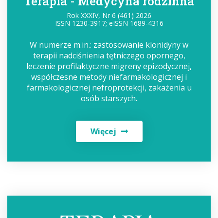
Terapia - Medycyna rodzinna
Rok XXXIV, Nr 6 (461) 2026
ISSN 1230-3917; eISSN 1689-4316
W numerze m.in.: zastosowanie klonidyny w
terapii nadciśnienia tętniczego opornego,
leczenie profilaktyczne migreny epizodycznej,
współczesne metody niefarmakologicznej i
farmakologicznej nefroprotekcji, zakażenia u
osób starszych.
Więcej